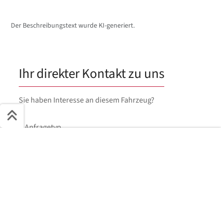
Der Beschreibungstext wurde KI-generiert.
Ihr direkter Kontakt zu uns
Sie haben Interesse an diesem Fahrzeug?
Anfragetyp
Schnell ans Ziel
Kaufen
Finanzieren
Leasen
Vorname
*
Start + Bilder
Ausstattung
Details
Beschreibung
Jetzt anfragen
Nachname
*