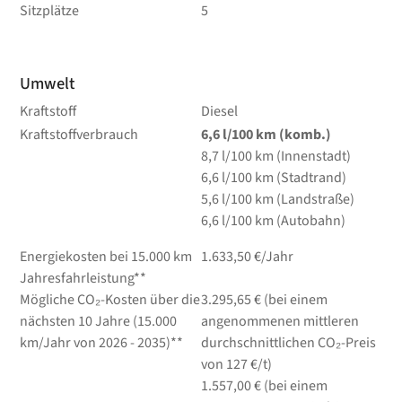
Sitzplätze
5
Umwelt
Kraftstoff
Diesel
Kraftstoffverbrauch
6,6
l/100 km
(komb.)
8,7
l/100 km
(Innenstadt)
6,6
l/100 km
(Stadtrand)
5,6
l/100 km
(Landstraße)
6,6
l/100 km
(Autobahn)
Energiekosten bei 15.000 km
1.633,50 €/Jahr
Jahresfahrleistung**
Mögliche CO₂-Kosten über die
3.295,65 € (bei einem
nächsten 10 Jahre (15.000
angenommenen mittleren
km/Jahr von 2026 - 2035)**
durchschnittlichen CO₂-Preis
von 127 €/t)
1.557,00 € (bei einem