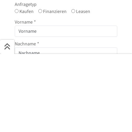
Anfragetyp
Kaufen
Finanzieren
Leasen
Vorname
*
Nachname
*
Schnell ans Ziel
E-Mail
*
Start + Bilder
Ausstattung
Details
Beschreibung
Jetzt anfragen
Telefonnummer
Nachricht