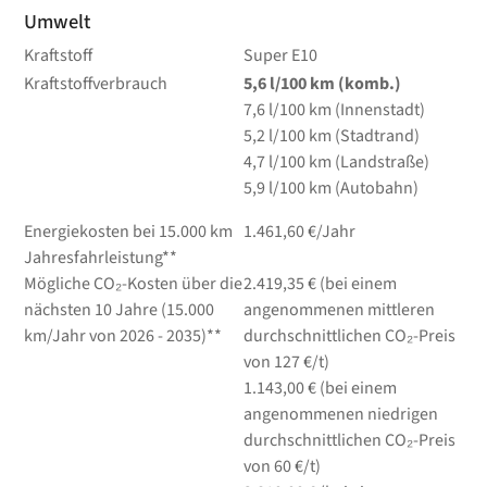
Umwelt
Kraftstoff
Super E10
Kraftstoffverbrauch
5,6
l/100 km
(komb.)
7,6
l/100 km
(Innenstadt)
5,2
l/100 km
(Stadtrand)
4,7
l/100 km
(Landstraße)
5,9
l/100 km
(Autobahn)
Energiekosten bei 15.000 km
1.461,60 €/Jahr
Jahresfahrleistung**
Mögliche CO₂-Kosten über die
2.419,35 € (bei einem
nächsten 10 Jahre (15.000
angenommenen mittleren
km/Jahr von 2026 - 2035)**
durchschnittlichen CO₂-Preis
von 127 €/t)
1.143,00 € (bei einem
angenommenen niedrigen
durchschnittlichen CO₂-Preis
von 60 €/t)