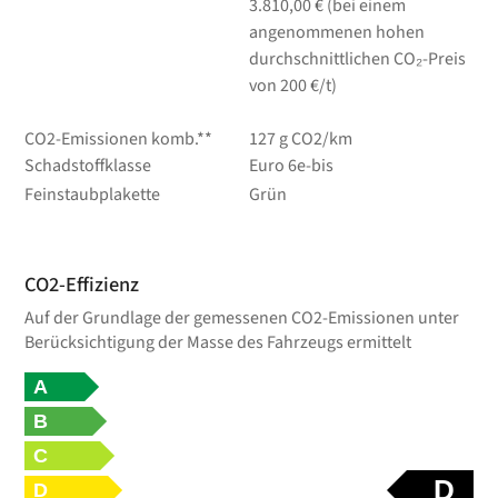
3.810,00 € (bei einem
angenommenen hohen
durchschnittlichen CO₂-Preis
von 200 €/t)
CO2-Emissionen komb.**
127 g CO2/km
Schadstoffklasse
Euro 6e-bis
Feinstaubplakette
Grün
CO2-Effizienz
Auf der Grundlage der gemessenen CO2-Emissionen unter
Berücksichtigung der Masse des Fahrzeugs ermittelt
A
B
C
D
D