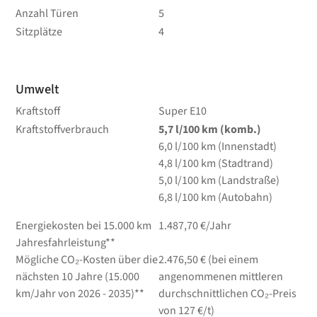
Anzahl Türen
5
Sitzplätze
4
Umwelt
Kraftstoff
Super E10
Kraftstoffverbrauch
5,7
l/100 km
(komb.)
6,0
l/100 km
(Innenstadt)
4,8
l/100 km
(Stadtrand)
5,0
l/100 km
(Landstraße)
6,8
l/100 km
(Autobahn)
Energiekosten bei 15.000 km
1.487,70 €/Jahr
Jahresfahrleistung**
Mögliche CO₂-Kosten über die
2.476,50 € (bei einem
nächsten 10 Jahre (15.000
angenommenen mittleren
km/Jahr von 2026 - 2035)**
durchschnittlichen CO₂-Preis
von 127 €/t)