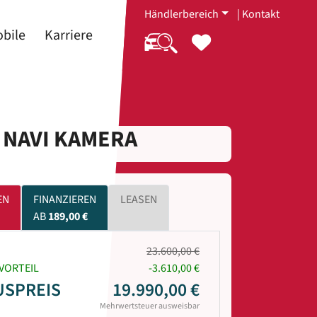
Händlerbereich
|
Kontakt
bile
Karriere
. NAVI KAMERA
EN
FINANZIEREN
LEASEN
AB
189,00 €
23.600,00 €
VORTEIL
-3.610,00 €
USPREIS
19.990,00 €
Mehrwertsteuer ausweisbar