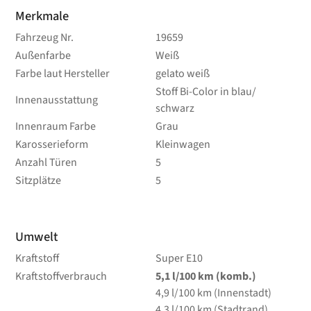
Merkmale
Fahrzeug Nr.
19659
Außenfarbe
Weiß
Farbe laut Hersteller
gelato weiß
Stoff Bi-Color in blau/
Innenausstattung
schwarz
Innenraum Farbe
Grau
Karosserieform
Kleinwagen
Anzahl Türen
5
Sitzplätze
5
Umwelt
Kraftstoff
Super E10
Kraftstoffverbrauch
5,1
l/100 km
(komb.)
4,9
l/100 km
(Innenstadt)
4,3
l/100 km
(Stadtrand)