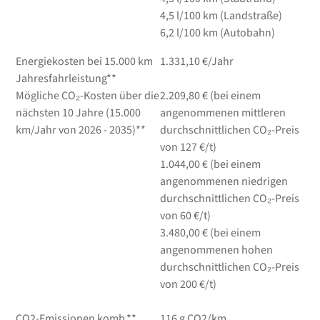
4,5
l/100 km
(Landstraße)
6,2
l/100 km
(Autobahn)
Energiekosten bei 15.000 km
1.331,10 €/Jahr
Jahresfahrleistung**
Mögliche CO₂-Kosten über die
2.209,80 € (bei einem
nächsten 10 Jahre (15.000
angenommenen mittleren
km/Jahr von 2026 - 2035)**
durchschnittlichen CO₂-Preis
von 127 €/t)
1.044,00 € (bei einem
angenommenen niedrigen
durchschnittlichen CO₂-Preis
von 60 €/t)
3.480,00 € (bei einem
angenommenen hohen
durchschnittlichen CO₂-Preis
von 200 €/t)
CO2-Emissionen komb.**
116 g CO2/km