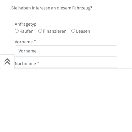
Sie haben Interesse an diesem Fahrzeug?
Anfragetyp
Kaufen
Finanzieren
Leasen
Vorname
*
Nachname
*
Schnell ans Ziel
E-Mail
*
Start + Bilder
Ausstattung
Details
Beschreibung
Jetzt anfragen
Telefonnummer