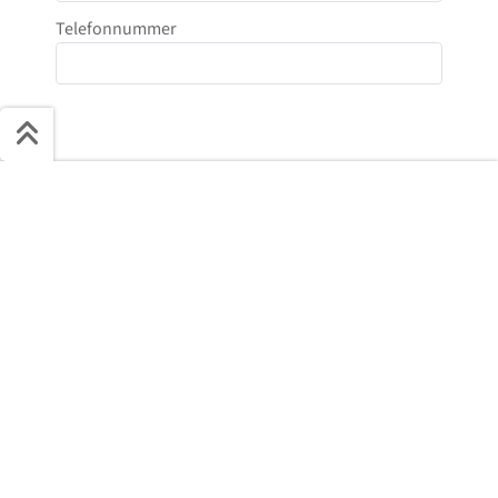
Telefonnummer
Nachricht
Schnell ans Ziel
Start + Bilder
Ausstattung
Details
Beschreibung
Jetzt anfragen
Anti-Roboter-Verifizierung
Hier klicken
Friendly
Captcha ⇗
Ja, ich habe die
Datenschutzbestimmungen
gelesen und stimme der elektronischen