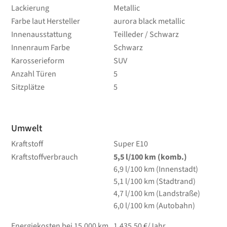
Lackierung
Metallic
Farbe laut Hersteller
aurora black metallic
Innenausstattung
Teilleder / Schwarz
Innenraum Farbe
Schwarz
Karosserieform
SUV
Anzahl Türen
5
Sitzplätze
5
Umwelt
Kraftstoff
Super E10
Kraftstoffverbrauch
5,5
l/100 km
(komb.)
6,9
l/100 km
(Innenstadt)
5,1
l/100 km
(Stadtrand)
4,7
l/100 km
(Landstraße)
6,0
l/100 km
(Autobahn)
Energiekosten bei 15.000 km
1.435,50 €/Jahr