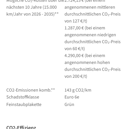
Mögliche CO₂-Kosten über die
2.724,15 € (bei einem
nächsten 10 Jahre (15.000
angenommenen mittleren
km/Jahr von 2026 - 2035)**
durchschnittlichen CO₂-Preis
von 127 €/t)
1.287,00 € (bei einem
angenommenen niedrigen
durchschnittlichen CO₂-Preis
von 60 €/t)
4.290,00 € (bei einem
angenommenen hohen
durchschnittlichen CO₂-Preis
von 200 €/t)
CO2-Emissionen komb.**
143 g CO2/km
Schadstoffklasse
Euro 6e
Feinstaubplakette
Grün
CO2-Effizienz