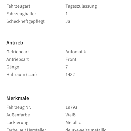
Fahrzeugart
Tageszulassung
Fahrzeughalter
1
Scheckheftgepflegt
Ja
Antrieb
Getriebeart
Automatik
Antriebsart
Front
Gänge
7
Hubraum (ccm)
1482
Merkmale
Fahrzeug Nr.
19793
Außenfarbe
Weiß
Lackierung
Metallic
Farbe laut Hersteller
deluxeweiss metallic