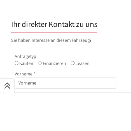
Ihr direkter Kontakt zu uns
Sie haben Interesse an diesem Fahrzeug?
Anfragetyp
Kaufen
Finanzieren
Leasen
Vorname
*
Nachname
*
Schnell ans Ziel
Start + Bilder
Ausstattung
Details
Beschreibung
E-Mail
*
Jetzt anfragen