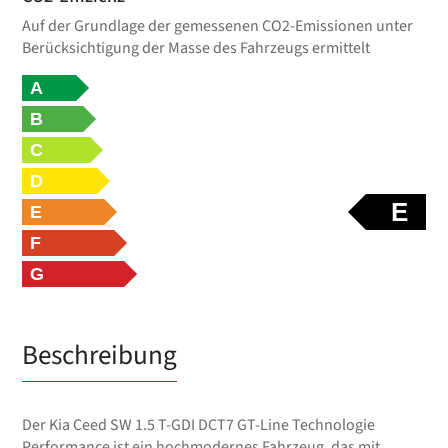
Auf der Grundlage der gemessenen CO2-Emissionen unter
Berücksichtigung der Masse des Fahrzeugs ermittelt
A
B
C
D
E
E
F
G
Beschreibung
Der Kia Ceed SW 1.5 T-GDI DCT7 GT-Line Technologie
Performance ist ein hochmodernes Fahrzeug, das mit