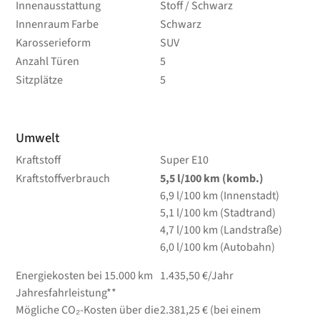
Innenausstattung
Stoff / Schwarz
Innenraum Farbe
Schwarz
Karosserieform
SUV
Anzahl Türen
5
Sitzplätze
5
Umwelt
Kraftstoff
Super E10
Kraftstoffverbrauch
5,5
l/100 km
(komb.)
6,9
l/100 km
(Innenstadt)
5,1
l/100 km
(Stadtrand)
4,7
l/100 km
(Landstraße)
6,0
l/100 km
(Autobahn)
Energiekosten bei 15.000 km
1.435,50 €/Jahr
Jahresfahrleistung**
Mögliche CO₂-Kosten über die
2.381,25 € (bei einem