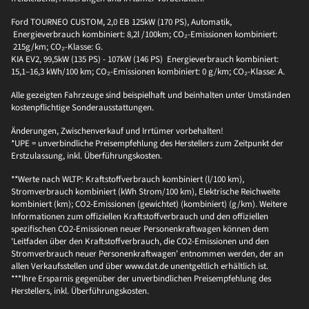
Ford TOURNEO CUSTOM, 2,0 EB 125kW (170 PS), Automatik,
Energieverbrauch kombiniert: 8,2l /100km; CO₂-Emissionen kombiniert:
215g/km; CO₂-Klasse: G.
KIA EV2, 99,5kW (135 PS) - 107kW (146 PS) Energieverbrauch kombiniert:
15,1–16,3 kWh/100 km; CO₂-Emissionen kombiniert: 0 g/km; CO₂-Klasse: A.
Alle gezeigten Fahrzeuge sind beispielhaft und beinhalten unter Umständen
kostenpflichtige Sonderausstattungen.
Änderungen, Zwischenverkauf und Irrtümer vorbehalten!
*UPE = unverbindliche Preisempfehlung des Herstellers zum Zeitpunkt der
Erstzulassung, inkl. Überführungskosten.
**Werte nach WLTP: Kraftstoffverbrauch kombiniert (l/100 km),
Stromverbrauch kombiniert (kWh Strom/100 km), Elektrische Reichweite
kombiniert (km); CO2-Emissionen (gewichtet) (kombiniert) (g/km). Weitere
Informationen zum offiziellen Kraftstoffverbrauch und den offiziellen
spezifischen CO2-Emissionen neuer Personenkraftwagen können dem
'Leitfaden über den Kraftstoffverbrauch, die CO2-Emissionen und den
Stromverbrauch neuer Personenkraftwagen' entnommen werden, der an
allen Verkaufsstellen und über www.dat.de unentgeltlich erhältlich ist.
***Ihre Ersparnis gegenüber der unverbindlichen Preisempfehlung des
Herstellers, inkl. Überführungskosten.