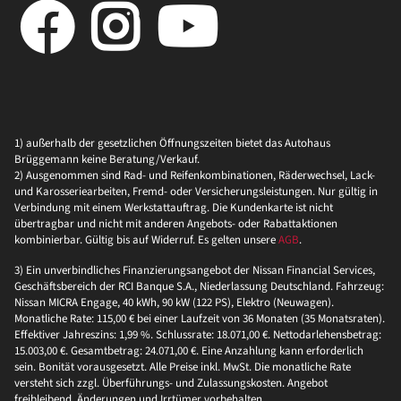
1) außerhalb der gesetzlichen Öffnungszeiten bietet das Autohaus
Brüggemann keine Beratung/Verkauf.
2) Ausgenommen sind Rad- und Reifenkombinationen, Räderwechsel, Lack-
und Karosseriearbeiten, Fremd- oder Versicherungsleistungen. Nur gültig in
Verbindung mit einem Werkstattauftrag. Die Kundenkarte ist nicht
übertragbar und nicht mit anderen Angebots- oder Rabattaktionen
kombinierbar. Gültig bis auf Widerruf. Es gelten unsere
AGB
.
3) Ein unverbindliches Finanzierungsangebot der Nissan Financial Services,
Geschäftsbereich der RCI Banque S.A., Niederlassung Deutschland. Fahrzeug:
Nissan MICRA Engage, 40 kWh, 90 kW (122 PS), Elektro (Neuwagen).
Monatliche Rate: 115,00 € bei einer Laufzeit von 36 Monaten (35 Monatsraten).
Effektiver Jahreszins: 1,99 %. Schlussrate: 18.071,00 €. Nettodarlehensbetrag:
15.003,00 €. Gesamtbetrag: 24.071,00 €. Eine Anzahlung kann erforderlich
sein. Bonität vorausgesetzt. Alle Preise inkl. MwSt. Die monatliche Rate
versteht sich zzgl. Überführungs- und Zulassungskosten. Angebot
freibleibend, Änderungen und Irrtümer vorbehalten.