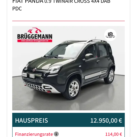
FIAT PANDA
0.9 TWINAIR CROSS 4X4 DAB
PDC
Previous
Next
HAUSPREIS
12.950,00 €
Finanzierungsrate
114,00 €