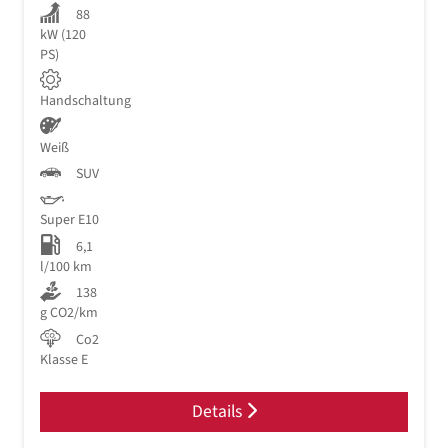
88
kW (120
PS)
Handschaltung
Weiß
SUV
Super E10
6,1
l/100 km
138
g CO2/km
Co2
Klasse E
Details