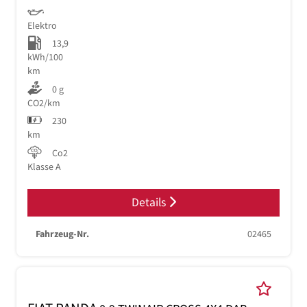
Elektro
13,9
kWh/100
km
0 g
CO2/km
230
km
Co2
Klasse A
Details
Fahrzeug-Nr.
02465