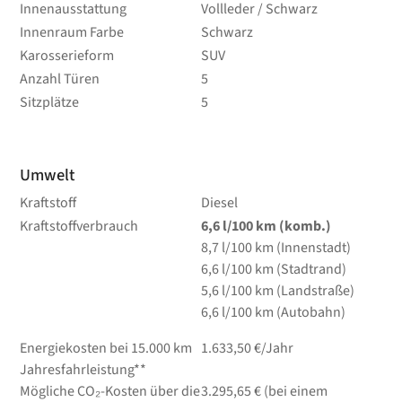
Innenausstattung
Vollleder / Schwarz
Innenraum Farbe
Schwarz
Karosserieform
SUV
Anzahl Türen
5
Sitzplätze
5
Umwelt
Kraftstoff
Diesel
Kraftstoffverbrauch
6,6
l/100 km
(komb.)
8,7
l/100 km
(Innenstadt)
6,6
l/100 km
(Stadtrand)
5,6
l/100 km
(Landstraße)
6,6
l/100 km
(Autobahn)
Energiekosten bei 15.000 km
1.633,50 €/Jahr
Jahresfahrleistung**
Mögliche CO₂-Kosten über die
3.295,65 € (bei einem