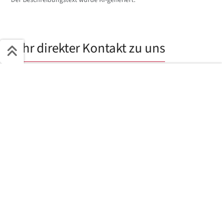
Der Beschreibungstext wurde KI-generiert.
Ihr direkter Kontakt zu uns
Schnell ans Ziel
Sie haben Interesse an diesem Fahrzeug?
Start + Bilder
Ausstattung
Details
Beschreibung
Anfragetyp
Jetzt anfragen
Kaufen
Finanzieren
Leasen
Vorname
*
Nachname
*
E-Mail
*