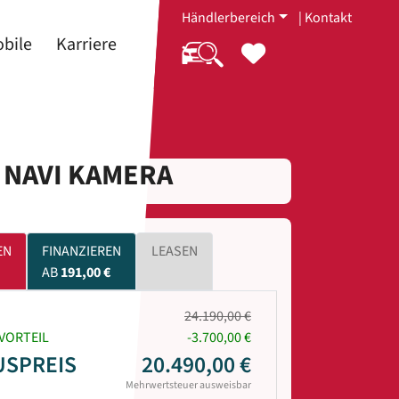
Händlerbereich
|
Kontakt
bile
Karriere
. NAVI KAMERA
EN
FINANZIEREN
LEASEN
AB
191,00 €
24.190,00 €
VORTEIL
-3.700,00 €
USPREIS
20.490,00 €
Mehrwertsteuer ausweisbar