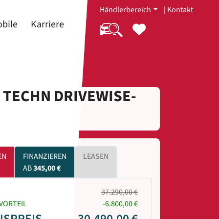
Händlerbereich
|
Kontakt
bile
Karriere
 TECHN DRIVEWISE-
EN
FINANZIEREN
LEASEN
AB
345,00 €
37.290,00 €
VORTEIL
-6.800,00 €
USPREIS
30.490,00 €