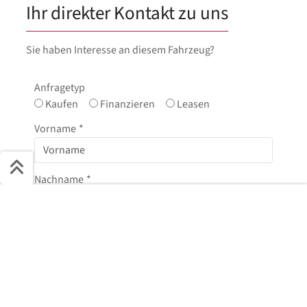
Ihr direkter Kontakt zu uns
Sie haben Interesse an diesem Fahrzeug?
Anfragetyp
Kaufen
Finanzieren
Leasen
Vorname
*
Nachname
*
Schnell ans Ziel
Start + Bilder
Ausstattung
Details
Beschreibung
E-Mail
*
Jetzt anfragen
Telefonnummer