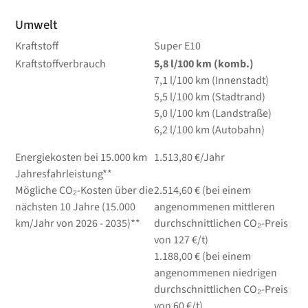
Umwelt
Kraftstoff
Super E10
Kraftstoffverbrauch
5,8
l/100 km
(komb.)
7,1
l/100 km
(Innenstadt)
5,5
l/100 km
(Stadtrand)
5,0
l/100 km
(Landstraße)
6,2
l/100 km
(Autobahn)
Energiekosten bei 15.000 km
1.513,80 €/Jahr
Jahresfahrleistung**
Mögliche CO₂-Kosten über die
2.514,60 € (bei einem
nächsten 10 Jahre (15.000
angenommenen mittleren
km/Jahr von 2026 - 2035)**
durchschnittlichen CO₂-Preis
von 127 €/t)
1.188,00 € (bei einem
angenommenen niedrigen
durchschnittlichen CO₂-Preis
von 60 €/t)