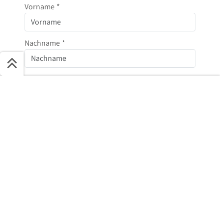
Vorname
*
Nachname
*
E-Mail
*
Schnell ans Ziel
Start + Bilder
Ausstattung
Details
Beschreibung
Telefonnummer
Jetzt anfragen
Nachricht