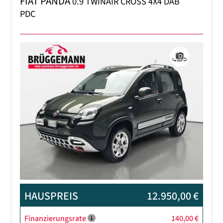
FIAT PANDA
0.9 TWINAIR CROSS 4X4 DAB
PDC
Previous
Next
HAUSPREIS
12.950,00 €
Finanzierungsrate
140,00 €