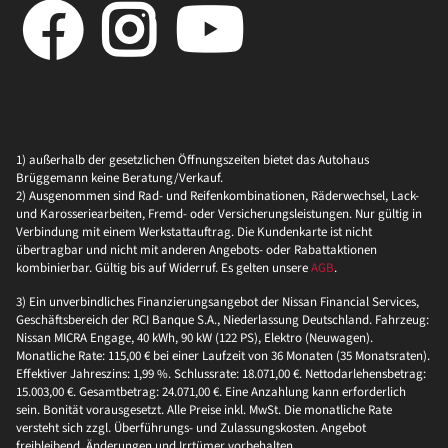
1) außerhalb der gesetzlichen Öffnungszeiten bietet das Autohaus
Brüggemann keine Beratung/Verkauf.
2) Ausgenommen sind Rad- und Reifenkombinationen, Räderwechsel, Lack-
und Karosseriearbeiten, Fremd- oder Versicherungsleistungen. Nur gültig in
Verbindung mit einem Werkstattauftrag. Die Kundenkarte ist nicht
übertragbar und nicht mit anderen Angebots- oder Rabattaktionen
kombinierbar. Gültig bis auf Widerruf. Es gelten unsere
AGB
.
3) Ein unverbindliches Finanzierungsangebot der Nissan Financial Services,
Geschäftsbereich der RCI Banque S.A., Niederlassung Deutschland. Fahrzeug:
Nissan MICRA Engage, 40 kWh, 90 kW (122 PS), Elektro (Neuwagen).
Monatliche Rate: 115,00 € bei einer Laufzeit von 36 Monaten (35 Monatsraten).
Effektiver Jahreszins: 1,99 %. Schlussrate: 18.071,00 €. Nettodarlehensbetrag:
15.003,00 €. Gesamtbetrag: 24.071,00 €. Eine Anzahlung kann erforderlich
sein. Bonität vorausgesetzt. Alle Preise inkl. MwSt. Die monatliche Rate
versteht sich zzgl. Überführungs- und Zulassungskosten. Angebot
freibleibend, Änderungen und Irrtümer vorbehalten.