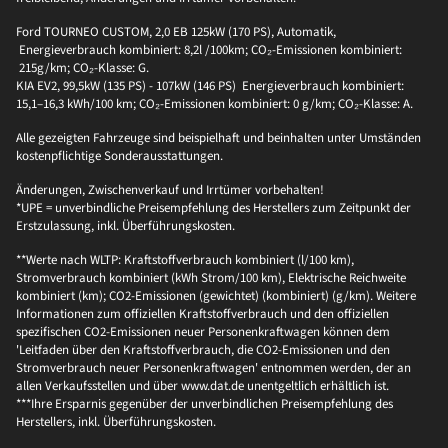
Ford TOURNEO CUSTOM, 2,0 EB 125kW (170 PS), Automatik,
Energieverbrauch kombiniert: 8,2l /100km; CO₂-Emissionen kombiniert:
215g/km; CO₂-Klasse: G.
KIA EV2, 99,5kW (135 PS) - 107kW (146 PS) Energieverbrauch kombiniert:
15,1–16,3 kWh/100 km; CO₂-Emissionen kombiniert: 0 g/km; CO₂-Klasse: A.
Alle gezeigten Fahrzeuge sind beispielhaft und beinhalten unter Umständen
kostenpflichtige Sonderausstattungen.
Änderungen, Zwischenverkauf und Irrtümer vorbehalten!
*UPE = unverbindliche Preisempfehlung des Herstellers zum Zeitpunkt der
Erstzulassung, inkl. Überführungskosten.
**Werte nach WLTP: Kraftstoffverbrauch kombiniert (l/100 km),
Stromverbrauch kombiniert (kWh Strom/100 km), Elektrische Reichweite
kombiniert (km); CO2-Emissionen (gewichtet) (kombiniert) (g/km). Weitere
Informationen zum offiziellen Kraftstoffverbrauch und den offiziellen
spezifischen CO2-Emissionen neuer Personenkraftwagen können dem
'Leitfaden über den Kraftstoffverbrauch, die CO2-Emissionen und den
Stromverbrauch neuer Personenkraftwagen' entnommen werden, der an
allen Verkaufsstellen und über www.dat.de unentgeltlich erhältlich ist.
***Ihre Ersparnis gegenüber der unverbindlichen Preisempfehlung des
Herstellers, inkl. Überführungskosten.