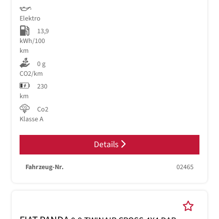
Elektro
13,9
kWh/100
km
0 g
CO2/km
230
km
Co2
Klasse A
Details
Fahrzeug-Nr.
02465