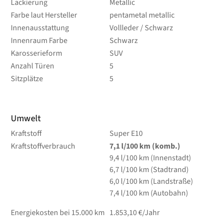
Lackierung
Metallic
Farbe laut Hersteller
pentametal metallic
Innenausstattung
Vollleder / Schwarz
Innenraum Farbe
Schwarz
Karosserieform
SUV
Anzahl Türen
5
Sitzplätze
5
Umwelt
Kraftstoff
Super E10
Kraftstoffverbrauch
7,1
l/100 km
(komb.)
9,4
l/100 km
(Innenstadt)
6,7
l/100 km
(Stadtrand)
6,0
l/100 km
(Landstraße)
7,4
l/100 km
(Autobahn)
Energiekosten bei 15.000 km
1.853,10 €/Jahr