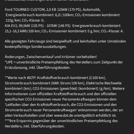
Ford TOURNEO CUSTOM, 2,0 EB 125kW (170 PS), Automatik,
Energieverbrauch kombiniert: 8,2l /100km; CO₂-Emissionen kombiniert:
215g/km; CO₂-Klasse: G.
KIA EV2, 99,5kW (135 PS) - 107kW (146 PS) Energieverbrauch kombiniert:
15,1–16,3 kWh/100 km; CO₂-Emissionen kombiniert: 0 g/km; CO₂-Klasse: A.
Alle gezeigten Fahrzeuge sind beispielhaft und beinhalten unter Umständen
kostenpflichtige Sonderausstattungen.
Änderungen, Zwischenverkauf und Irrtümer vorbehalten!
*UPE = unverbindliche Preisempfehlung des Herstellers zum Zeitpunkt der
Erstzulassung, inkl. Überführungskosten.
**Werte nach WLTP: Kraftstoffverbrauch kombiniert (l/100 km),
Stromverbrauch kombiniert (kWh Strom/100 km), Elektrische Reichweite
kombiniert (km); CO2-Emissionen (gewichtet) (kombiniert) (g/km). Weitere
Informationen zum offiziellen Kraftstoffverbrauch und den offiziellen
spezifischen CO2-Emissionen neuer Personenkraftwagen können dem
'Leitfaden über den Kraftstoffverbrauch, die CO2-Emissionen und den
Stromverbrauch neuer Personenkraftwagen' entnommen werden, der an
allen Verkaufsstellen und über www.dat.de unentgeltlich erhältlich ist.
***Ihre Ersparnis gegenüber der unverbindlichen Preisempfehlung des
Herstellers, inkl. Überführungskosten.