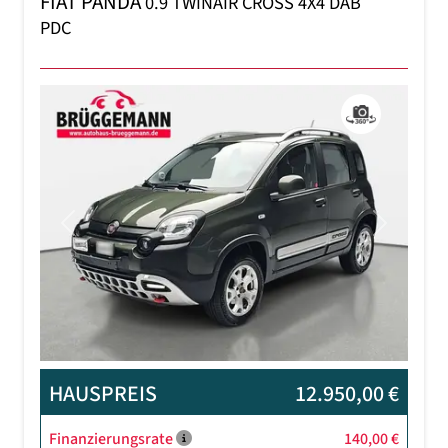
FIAT PANDA
0.9 TWINAIR CROSS 4X4 DAB
PDC
Previous
Next
HAUSPREIS
12.950,00 €
Finanzierungsrate
140,00 €