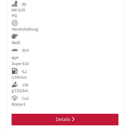
88
kW (120
PS)
Handschaltung
Weiß
SUV
Super E10
6,1
l/100 km
138
g CO2/km
Co2
Klasse E
Details