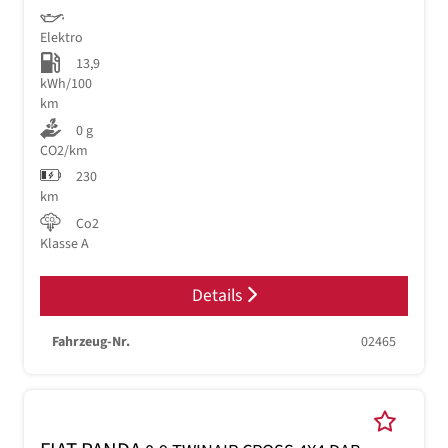
Elektro
13,9
kWh/100
km
0 g
CO2/km
230
km
Co2
Klasse A
Details
Fahrzeug-Nr.
02465