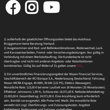
1) außerhalb der gesetzlichen Öffnungszeiten bietet das Autohaus
Brüggemann keine Beratung/Verkauf.
2) Ausgenommen sind Rad- und Reifenkombinationen, Räderwechsel, Lack-
und Karosseriearbeiten, Fremd- oder Versicherungsleistungen. Nur gültig in
Verbindung mit einem Werkstattauftrag. Die Kundenkarte ist nicht
übertragbar und nicht mit anderen Angebots- oder Rabattaktionen
kombinierbar. Gültig bis auf Widerruf. Es gelten unsere
AGB
.
3) Ein unverbindliches Finanzierungsangebot der Nissan Financial Services,
Geschäftsbereich der RCI Banque S.A., Niederlassung Deutschland. Fahrzeug:
Nissan MICRA Engage, 40 kWh, 90 kW (122 PS), Elektro (Neuwagen).
Monatliche Rate: 115,00 € bei einer Laufzeit von 36 Monaten (35 Monatsraten).
Effektiver Jahreszins: 1,99 %. Schlussrate: 18.071,00 €. Nettodarlehensbetrag:
15.003,00 €. Gesamtbetrag: 24.071,00 €. Eine Anzahlung kann erforderlich
sein. Bonität vorausgesetzt. Alle Preise inkl. MwSt. Die monatliche Rate
versteht sich zzgl. Überführungs- und Zulassungskosten. Angebot
freibleibend, Änderungen und Irrtümer vorbehalten.