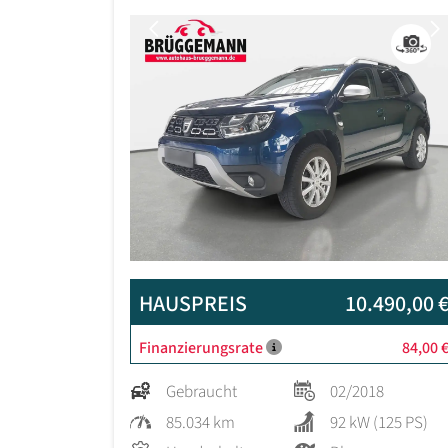
Previous
HAUSPREIS
10.490,00 
Finanzierungsrate
84,00 
Gebraucht
02/2018
85.034 km
92 kW (125 PS)