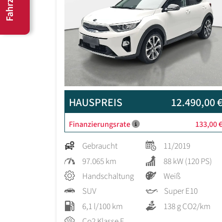
HAUSPREIS
12.490,00 
Finanzierungsrate
133,00 
Gebraucht
11/2019
97.065 km
88 kW (120 PS)
Handschaltung
Weiß
SUV
Super E10
6,1 l/100 km
138 g CO2/km
Co2 Klasse E