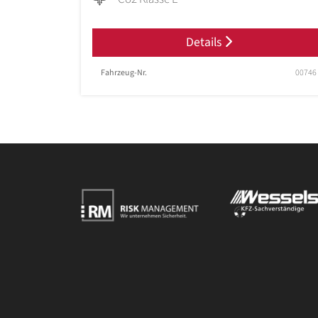
Details
Fahrzeug-Nr.
00746