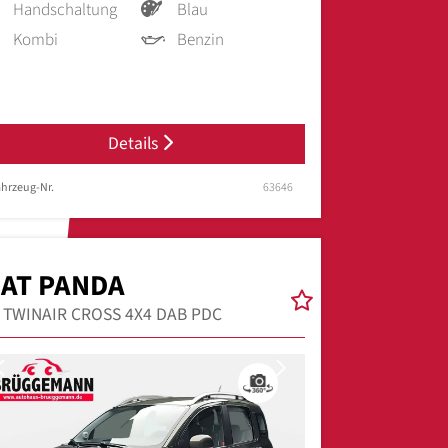
Handschaltung
Blau
Kombi
Benzin
Details
hrzeug-Nr.
63646
IAT PANDA
9 TWINAIR CROSS 4X4 DAB PDC
Previous
Next