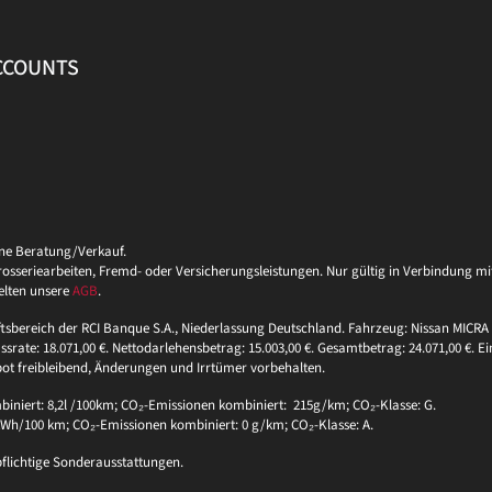
ACCOUNTS
ine Beratung/Verkauf.
eriearbeiten, Fremd- oder Versicherungsleistungen. Nur gültig in Verbindung mit 
elten unsere
AGB
.
ftsbereich der RCI Banque S.A., Niederlassung Deutschland. Fahrzeug: Nissan MICRA 
ssrate: 18.071,00 €. Nettodarlehensbetrag: 15.003,00 €. Gesamtbetrag: 24.071,00 €. Ei
bot freibleibend, Änderungen und Irrtümer vorbehalten.
niert: 8,2l /100km; CO₂-Emissionen kombiniert: 215g/km; CO₂-Klasse: G.
 kWh/100 km; CO₂-Emissionen kombiniert: 0 g/km; CO₂-Klasse: A.
pflichtige Sonderausstattungen.