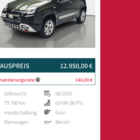
AUSPREIS
12.950,00 €
inanzierungsrate
140,00 €
Gebraucht
08/2020
79.780 km
63 kW (86 PS)
Handschaltung
Grün
Kleinwagen
Benzin