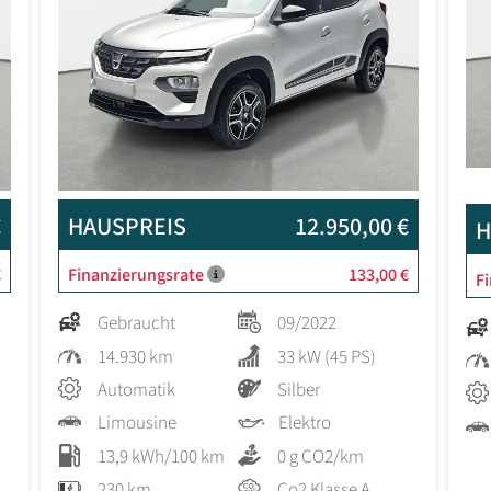
€
HAUSPREIS
12.950,00 €
H
€
Finanzierungsrate
133,00 €
F
Gebraucht
09/2022
14.930 km
33 kW (45 PS)
Automatik
Silber
Limousine
Elektro
13,9 kWh/100 km
0 g CO2/km
230 km
Co2 Klasse A