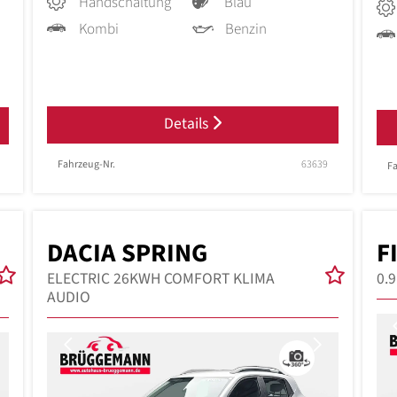
Handschaltung
Blau
Kombi
Benzin
Details
Fahrzeug-Nr.
63639
Fa
DACIA SPRING
F
ELECTRIC 26KWH COMFORT KLIMA
0.
AUDIO
Next
Previous
Next