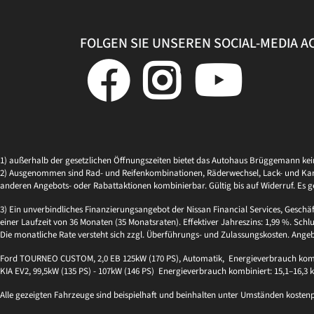
FOLGEN SIE UNSEREN SOCIAL-MEDIA 
1) außerhalb der gesetzlichen Öffnungszeiten bietet das Autohaus Brüggemann ke
2) Ausgenommen sind Rad- und Reifenkombinationen, Räderwechsel, Lack- und Kaross
anderen Angebots- oder Rabattaktionen kombinierbar. Gültig bis auf Widerruf. Es g
3) Ein unverbindliches Finanzierungsangebot der Nissan Financial Services, Geschä
einer Laufzeit von 36 Monaten (35 Monatsraten). Effektiver Jahreszins: 1,99 %. Schlu
Die monatliche Rate versteht sich zzgl. Überführungs- und Zulassungskosten. Ange
Ford TOURNEO CUSTOM, 2,0 EB 125kW (170 PS), Automatik, Energieverbrauch kombi
KIA EV2, 99,5kW (135 PS) - 107kW (146 PS) Energieverbrauch kombiniert: 15,1–16,3
Alle gezeigten Fahrzeuge sind beispielhaft und beinhalten unter Umständen kosten