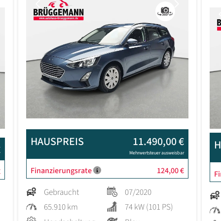
Previous
Next
Next
HAUSPREIS
11.490,00 €
H
€
Mehrwertsteuer ausweisbar
Finanzierungsrate
124,00 €
€
F
Gebraucht
07/2020
65.910 km
74 kW (101 PS)