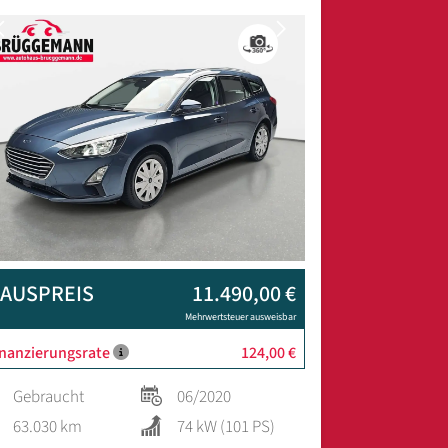
Previous
Next
AUSPREIS
11.490,00 €
Mehrwertsteuer ausweisbar
inanzierungsrate
124,00 €
Gebraucht
06/2020
63.030 km
74 kW (101 PS)