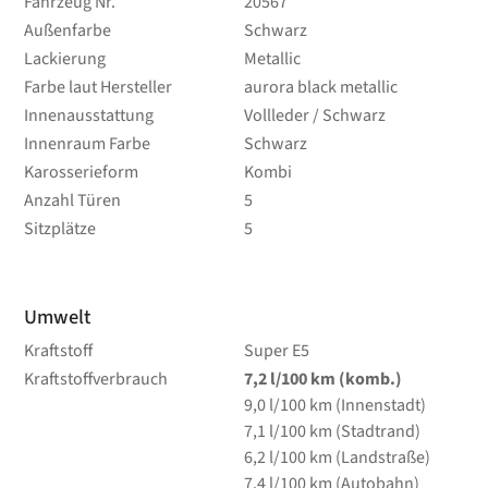
Fahrzeug Nr.
20567
Außenfarbe
Schwarz
Lackierung
Metallic
Farbe laut Hersteller
aurora black metallic
Innenausstattung
Vollleder / Schwarz
Innenraum Farbe
Schwarz
Karosserieform
Kombi
Anzahl Türen
5
Sitzplätze
5
Umwelt
Kraftstoff
Super E5
Kraftstoffverbrauch
7,2
l/100 km
(komb.)
9,0
l/100 km
(Innenstadt)
7,1
l/100 km
(Stadtrand)
6,2
l/100 km
(Landstraße)
7,4
l/100 km
(Autobahn)