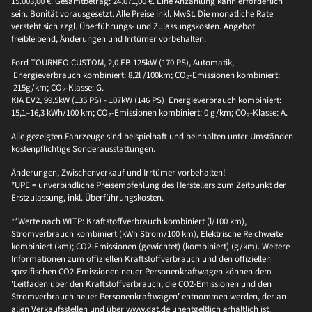
15.003,00 €. Gesamtbetrag: 24.071,00 €. Eine Anzahlung kann erforderlich
sein. Bonität vorausgesetzt. Alle Preise inkl. MwSt. Die monatliche Rate
versteht sich zzgl. Überführungs- und Zulassungskosten. Angebot
freibleibend, Änderungen und Irrtümer vorbehalten.
Ford TOURNEO CUSTOM, 2,0 EB 125kW (170 PS), Automatik,
Energieverbrauch kombiniert: 8,2l /100km; CO₂-Emissionen kombiniert:
215g/km; CO₂-Klasse: G.
KIA EV2, 99,5kW (135 PS) - 107kW (146 PS) Energieverbrauch kombiniert:
15,1–16,3 kWh/100 km; CO₂-Emissionen kombiniert: 0 g/km; CO₂-Klasse: A.
Alle gezeigten Fahrzeuge sind beispielhaft und beinhalten unter Umständen
kostenpflichtige Sonderausstattungen.
Änderungen, Zwischenverkauf und Irrtümer vorbehalten!
*UPE = unverbindliche Preisempfehlung des Herstellers zum Zeitpunkt der
Erstzulassung, inkl. Überführungskosten.
**Werte nach WLTP: Kraftstoffverbrauch kombiniert (l/100 km),
Stromverbrauch kombiniert (kWh Strom/100 km), Elektrische Reichweite
kombiniert (km); CO2-Emissionen (gewichtet) (kombiniert) (g/km). Weitere
Informationen zum offiziellen Kraftstoffverbrauch und den offiziellen
spezifischen CO2-Emissionen neuer Personenkraftwagen können dem
'Leitfaden über den Kraftstoffverbrauch, die CO2-Emissionen und den
Stromverbrauch neuer Personenkraftwagen' entnommen werden, der an
allen Verkaufsstellen und über www.dat.de unentgeltlich erhältlich ist.