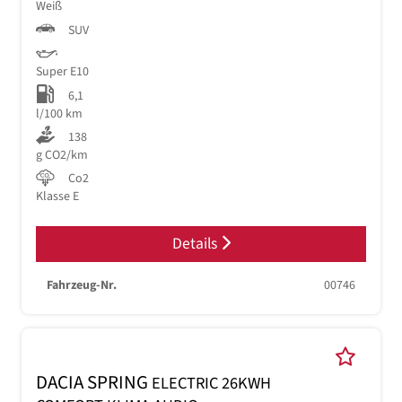
Weiß
SUV
Super E10
6,1
l/100 km
138
g CO2/km
Co2
Klasse E
Details
Fahrzeug-Nr.
00746
DACIA SPRING
ELECTRIC 26KWH