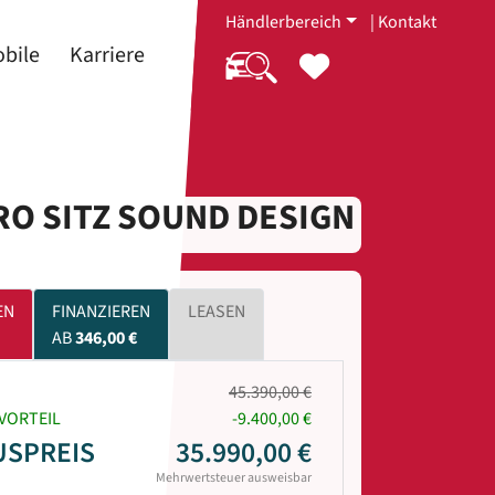
Händlerbereich
|
Kontakt
bile
Karriere
PRO SITZ SOUND DESIGN
EN
FINANZIEREN
LEASEN
AB
346,00 €
45.390,00 €
VORTEIL
-9.400,00 €
USPREIS
35.990,00 €
Mehrwertsteuer ausweisbar