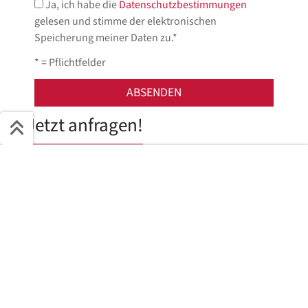
Ja, ich habe die
Datenschutzbestimmungen
gelesen und stimme der elektronischen
Speicherung meiner Daten zu.*
* = Pflichtfelder
Jetzt anfragen!
Schnell ans Ziel
Wir helfen Ihnen gerne weiter.
Start + Bilder
Ausstattung
Details
Beschreibung
Jetzt anfragen
Dieses Fahrzeug steht in der Filiale
Neubrandenburg
Steinstraße 4