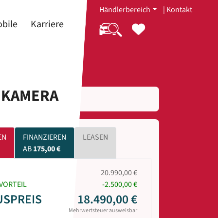
Händlerbereich
|
Kontakt
bile
Karriere
I KAMERA
EN
FINANZIEREN
LEASEN
AB
175,00 €
20.990,00 €
VORTEIL
-2.500,00 €
USPREIS
18.490,00 €
Mehrwertsteuer ausweisbar