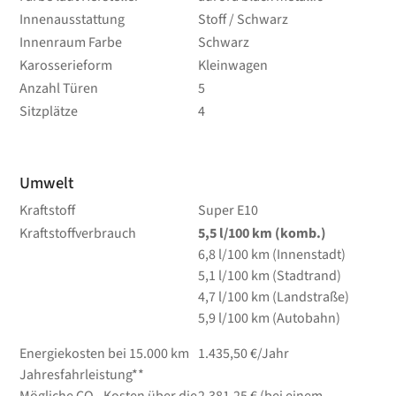
Innenausstattung
Stoff / Schwarz
Innenraum Farbe
Schwarz
Karosserieform
Kleinwagen
Anzahl Türen
5
Sitzplätze
4
Umwelt
Kraftstoff
Super E10
Kraftstoffverbrauch
5,5
l/100 km
(komb.)
6,8
l/100 km
(Innenstadt)
5,1
l/100 km
(Stadtrand)
4,7
l/100 km
(Landstraße)
5,9
l/100 km
(Autobahn)
Energiekosten bei 15.000 km
1.435,50 €/Jahr
Jahresfahrleistung**
Mögliche CO₂-Kosten über die
2.381,25 € (bei einem