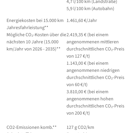
4,7
l/100 km
(Landstraße)
5,9
l/100 km
(Autobahn)
Energiekosten bei 15.000 km
1.461,60 €/Jahr
Jahresfahrleistung**
Mögliche CO₂-Kosten über die
2.419,35 € (bei einem
nächsten 10 Jahre (15.000
angenommenen mittleren
km/Jahr von 2026 - 2035)**
durchschnittlichen CO₂-Preis
von 127 €/t)
1.143,00 € (bei einem
angenommenen niedrigen
durchschnittlichen CO₂-Preis
von 60 €/t)
3.810,00 € (bei einem
angenommenen hohen
durchschnittlichen CO₂-Preis
von 200 €/t)
CO2-Emissionen komb.**
127 g CO2/km