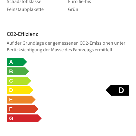
Schadstoffklasse
Euro 6e-bis
Feinstaubplakette
Grün
CO2-Effizienz
Auf der Grundlage der gemessenen CO2-Emissionen unter
Berücksichtigung der Masse des Fahrzeugs ermittelt
A
B
C
D
D
E
F
G