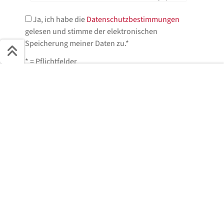
Ja, ich habe die
Datenschutzbestimmungen
gelesen und stimme der elektronischen
Speicherung meiner Daten zu.*
* = Pflichtfelder
Schnell ans Ziel
Start + Bilder
Ausstattung
Details
Beschreibung
Jetzt anfragen!
Jetzt anfragen
Wir helfen Ihnen gerne weiter.
Dieses Fahrzeug steht in der Filiale
Rheine Mesum