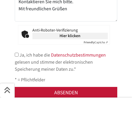
Anti-Roboter-Verifizierung
Hier klicken
Friendly
Captcha ⇗
Ja, ich habe die
Datenschutzbestimmungen
gelesen und stimme der elektronischen
Speicherung meiner Daten zu.*
* = Pflichtfelder
Schnell ans Ziel
Jetzt anfragen!
Start + Bilder
Ausstattung
Details
Beschreibung
Wir helfen Ihnen gerne weiter.
Jetzt anfragen