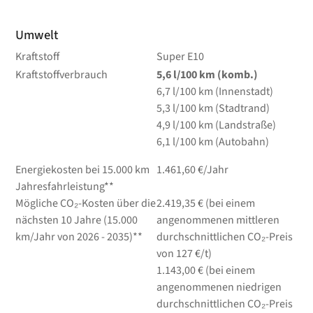
Umwelt
Kraftstoff
Super E10
Kraftstoffverbrauch
5,6
l/100 km
(komb.)
6,7
l/100 km
(Innenstadt)
5,3
l/100 km
(Stadtrand)
4,9
l/100 km
(Landstraße)
6,1
l/100 km
(Autobahn)
Energiekosten bei 15.000 km
1.461,60 €/Jahr
Jahresfahrleistung**
Mögliche CO₂-Kosten über die
2.419,35 € (bei einem
nächsten 10 Jahre (15.000
angenommenen mittleren
km/Jahr von 2026 - 2035)**
durchschnittlichen CO₂-Preis
von 127 €/t)
1.143,00 € (bei einem
angenommenen niedrigen
durchschnittlichen CO₂-Preis