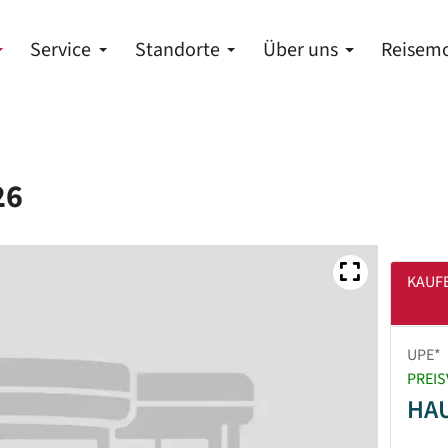
Service
Standorte
Über uns
Reisemo
26
KAUF
UPE*
PREIS
HA