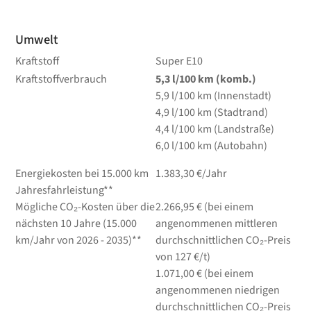
Umwelt
Kraftstoff
Super E10
Kraftstoffverbrauch
5,3
l/100 km
(komb.)
5,9
l/100 km
(Innenstadt)
4,9
l/100 km
(Stadtrand)
4,4
l/100 km
(Landstraße)
6,0
l/100 km
(Autobahn)
Energiekosten bei 15.000 km
1.383,30 €/Jahr
Jahresfahrleistung**
Mögliche CO₂-Kosten über die
2.266,95 € (bei einem
nächsten 10 Jahre (15.000
angenommenen mittleren
km/Jahr von 2026 - 2035)**
durchschnittlichen CO₂-Preis
von 127 €/t)
1.071,00 € (bei einem
angenommenen niedrigen
durchschnittlichen CO₂-Preis