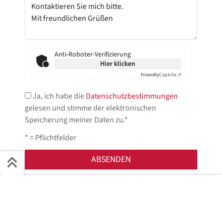
Anti-Roboter-Verifizierung
Hier klicken
Friendly
Captcha ⇗
Ja, ich habe die
Datenschutzbestimmungen
gelesen und stimme der elektronischen
Speicherung meiner Daten zu.*
* = Pflichtfelder
Jetzt anfragen!
Schnell ans Ziel
Start + Bilder
Ausstattung
Details
Beschreibung
Wir helfen Ihnen gerne weiter.