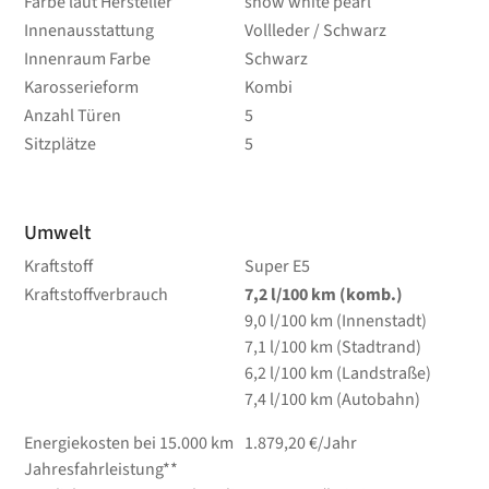
Farbe laut Hersteller
snow white pearl
Innenausstattung
Vollleder / Schwarz
Innenraum Farbe
Schwarz
Karosserieform
Kombi
Anzahl Türen
5
Sitzplätze
5
Umwelt
Kraftstoff
Super E5
Kraftstoffverbrauch
7,2
l/100 km
(komb.)
9,0
l/100 km
(Innenstadt)
7,1
l/100 km
(Stadtrand)
6,2
l/100 km
(Landstraße)
7,4
l/100 km
(Autobahn)
Energiekosten bei 15.000 km
1.879,20 €/Jahr
Jahresfahrleistung**