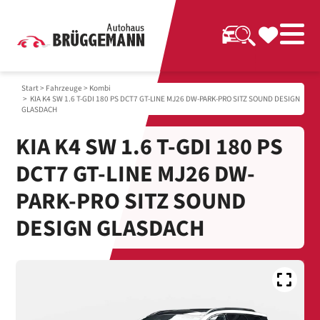
Start
>
Fahrzeuge
>
Kombi
> KIA K4 SW 1.6 T-GDI 180 PS DCT7 GT-LINE MJ26 DW-PARK-PRO SITZ SOUND DESIGN
GLASDACH
KIA K4 SW 1.6 T-GDI 180 PS
DCT7 GT-LINE MJ26 DW-
PARK-PRO SITZ SOUND
DESIGN GLASDACH