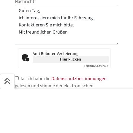
Nachricht
Anti-Roboter-Verifizierung
Hier klicken
Friendly
Captcha ⇗
Ja, ich habe die
Datenschutzbestimmungen
gelesen und stimme der elektronischen
Speicherung meiner Daten zu.*
Schnell ans Ziel
* = Pflichtfelder
Start + Bilder
Ausstattung
Details
Beschreibung
Jetzt anfragen
Jetzt anfragen!