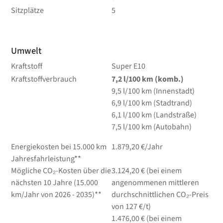
Sitzplätze
5
Umwelt
Kraftstoff
Super E10
Kraftstoffverbrauch
7,2
l/100 km
(komb.)
9,5
l/100 km
(Innenstadt)
6,9
l/100 km
(Stadtrand)
6,1
l/100 km
(Landstraße)
7,5
l/100 km
(Autobahn)
Energiekosten bei 15.000 km
1.879,20 €/Jahr
Jahresfahrleistung**
Mögliche CO₂-Kosten über die
3.124,20 € (bei einem
nächsten 10 Jahre (15.000
angenommenen mittleren
km/Jahr von 2026 - 2035)**
durchschnittlichen CO₂-Preis
von 127 €/t)
1.476,00 € (bei einem