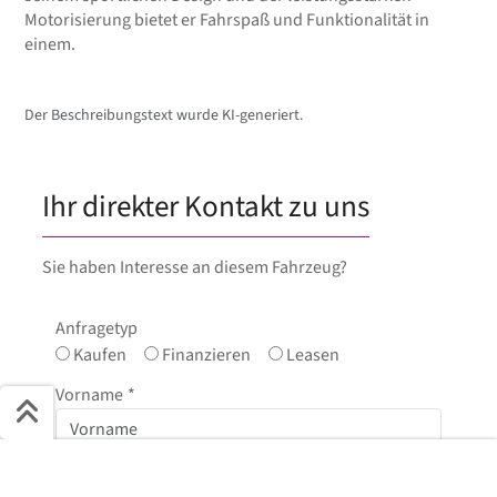
Motorisierung bietet er Fahrspaß und Funktionalität in
einem.
Der Beschreibungstext wurde KI-generiert.
Ihr direkter Kontakt zu uns
Sie haben Interesse an diesem Fahrzeug?
Anfragetyp
Kaufen
Finanzieren
Leasen
Vorname
*
Schnell ans Ziel
Nachname
*