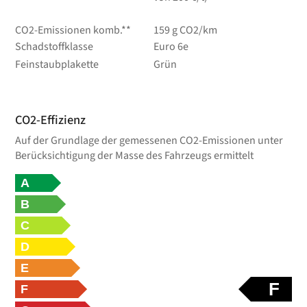
CO2-Emissionen komb.**
159 g CO2/km
Schadstoffklasse
Euro 6e
Feinstaubplakette
Grün
CO2-Effizienz
Auf der Grundlage der gemessenen CO2-Emissionen unter
Berücksichtigung der Masse des Fahrzeugs ermittelt
A
B
C
D
E
F
F