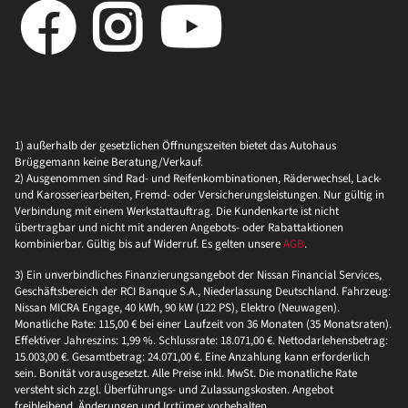
1) außerhalb der gesetzlichen Öffnungszeiten bietet das Autohaus
Brüggemann keine Beratung/Verkauf.
2) Ausgenommen sind Rad- und Reifenkombinationen, Räderwechsel, Lack-
und Karosseriearbeiten, Fremd- oder Versicherungsleistungen. Nur gültig in
Verbindung mit einem Werkstattauftrag. Die Kundenkarte ist nicht
übertragbar und nicht mit anderen Angebots- oder Rabattaktionen
kombinierbar. Gültig bis auf Widerruf. Es gelten unsere
AGB
.
3) Ein unverbindliches Finanzierungsangebot der Nissan Financial Services,
Geschäftsbereich der RCI Banque S.A., Niederlassung Deutschland. Fahrzeug:
Nissan MICRA Engage, 40 kWh, 90 kW (122 PS), Elektro (Neuwagen).
Monatliche Rate: 115,00 € bei einer Laufzeit von 36 Monaten (35 Monatsraten).
Effektiver Jahreszins: 1,99 %. Schlussrate: 18.071,00 €. Nettodarlehensbetrag:
15.003,00 €. Gesamtbetrag: 24.071,00 €. Eine Anzahlung kann erforderlich
sein. Bonität vorausgesetzt. Alle Preise inkl. MwSt. Die monatliche Rate
versteht sich zzgl. Überführungs- und Zulassungskosten. Angebot
freibleibend, Änderungen und Irrtümer vorbehalten.