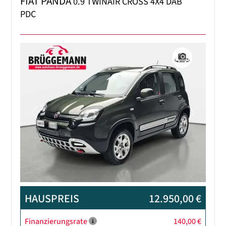
FIAT PANDA
0.9 TWINAIR CROSS 4X4 DAB
PDC
Previous
Next
HAUSPREIS
12.950,00 €
Finanzierungsrate
140,00 €