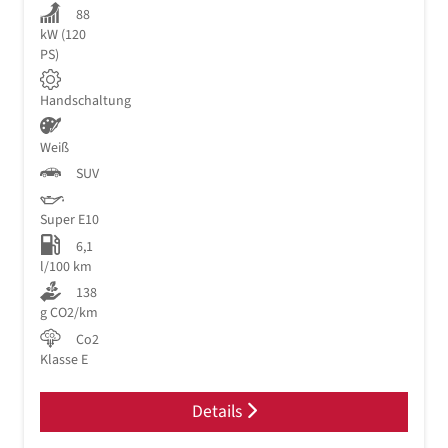
88
kW (120
PS)
Handschaltung
Weiß
SUV
Super E10
6,1
l/100 km
138
g CO2/km
Co2
Klasse E
Details