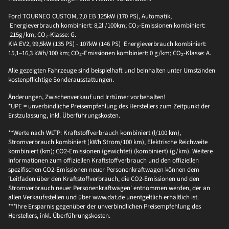
Ford TOURNEO CUSTOM, 2,0 EB 125kW (170 PS), Automatik,
Energieverbrauch kombiniert: 8,2l /100km; CO₂-Emissionen kombiniert:
215g/km; CO₂-Klasse: G.
KIA EV2, 99,5kW (135 PS) - 107kW (146 PS) Energieverbrauch kombiniert:
15,1–16,3 kWh/100 km; CO₂-Emissionen kombiniert: 0 g/km; CO₂-Klasse: A.
Alle gezeigten Fahrzeuge sind beispielhaft und beinhalten unter Umständen
kostenpflichtige Sonderausstattungen.
Änderungen, Zwischenverkauf und Irrtümer vorbehalten!
*UPE = unverbindliche Preisempfehlung des Herstellers zum Zeitpunkt der
Erstzulassung, inkl. Überführungskosten.
**Werte nach WLTP: Kraftstoffverbrauch kombiniert (l/100 km),
Stromverbrauch kombiniert (kWh Strom/100 km), Elektrische Reichweite
kombiniert (km); CO2-Emissionen (gewichtet) (kombiniert) (g/km). Weitere
Informationen zum offiziellen Kraftstoffverbrauch und den offiziellen
spezifischen CO2-Emissionen neuer Personenkraftwagen können dem
'Leitfaden über den Kraftstoffverbrauch, die CO2-Emissionen und den
Stromverbrauch neuer Personenkraftwagen' entnommen werden, der an
allen Verkaufsstellen und über www.dat.de unentgeltlich erhältlich ist.
***Ihre Ersparnis gegenüber der unverbindlichen Preisempfehlung des
Herstellers, inkl. Überführungskosten.