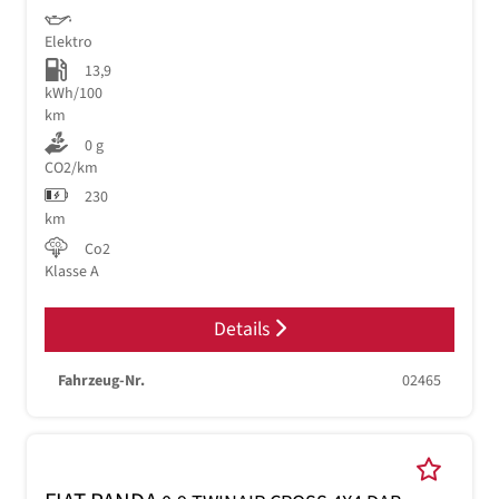
Elektro
13,9
kWh/100
km
0 g
CO2/km
230
km
Co2
Klasse A
Details
Fahrzeug-Nr.
02465