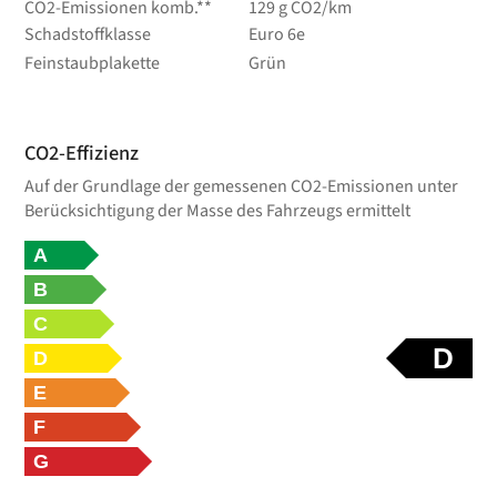
CO2-Emissionen komb.**
129 g CO2/km
Schadstoffklasse
Euro 6e
Feinstaubplakette
Grün
CO2-Effizienz
Auf der Grundlage der gemessenen CO2-Emissionen unter
Berücksichtigung der Masse des Fahrzeugs ermittelt
A
B
C
D
D
E
F
G