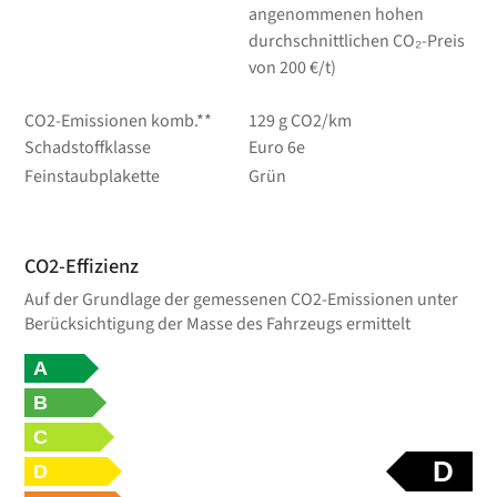
angenommenen hohen
durchschnittlichen CO₂-Preis
von 200 €/t)
CO2-Emissionen komb.**
129 g CO2/km
Schadstoffklasse
Euro 6e
Feinstaubplakette
Grün
CO2-Effizienz
Auf der Grundlage der gemessenen CO2-Emissionen unter
Berücksichtigung der Masse des Fahrzeugs ermittelt
A
B
C
D
D