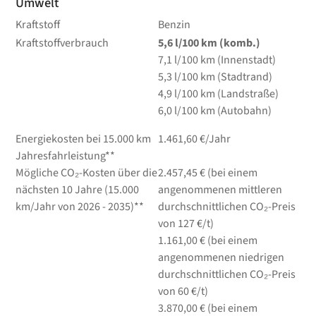
Umwelt
Kraftstoff
Benzin
Kraftstoffverbrauch
5,6
l/100 km
(komb.)
7,1
l/100 km
(Innenstadt)
5,3
l/100 km
(Stadtrand)
4,9
l/100 km
(Landstraße)
6,0
l/100 km
(Autobahn)
Energiekosten bei 15.000 km
1.461,60 €/Jahr
Jahresfahrleistung**
Mögliche CO₂-Kosten über die
2.457,45 € (bei einem
nächsten 10 Jahre (15.000
angenommenen mittleren
km/Jahr von 2026 - 2035)**
durchschnittlichen CO₂-Preis
von 127 €/t)
1.161,00 € (bei einem
angenommenen niedrigen
durchschnittlichen CO₂-Preis
von 60 €/t)
3.870,00 € (bei einem