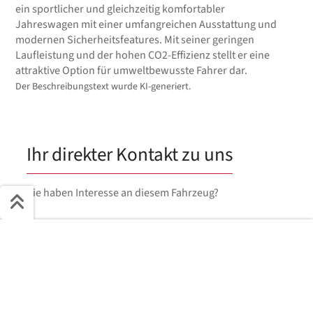
ein sportlicher und gleichzeitig komfortabler
Jahreswagen mit einer umfangreichen Ausstattung und
modernen Sicherheitsfeatures. Mit seiner geringen
Laufleistung und der hohen CO2-Effizienz stellt er eine
attraktive Option für umweltbewusste Fahrer dar.
Der Beschreibungstext wurde KI-generiert.
Ihr direkter Kontakt zu uns
Sie haben Interesse an diesem Fahrzeug?
Anfragetyp
Schnell ans Ziel
Kaufen
Finanzieren
Leasen
Start + Bilder
Ausstattung
Details
Beschreibung
Vorname
*
Jetzt anfragen