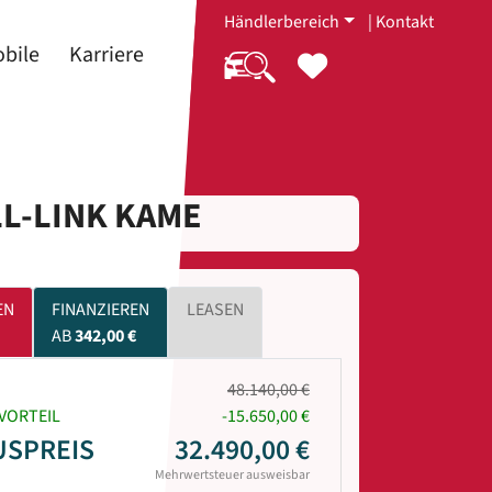
Händlerbereich
|
Kontakt
bile
Karriere
LL-LINK KAME
EN
FINANZIEREN
LEASEN
AB
342,00 €
48.140,00 €
VORTEIL
-15.650,00 €
USPREIS
32.490,00 €
Mehrwertsteuer ausweisbar