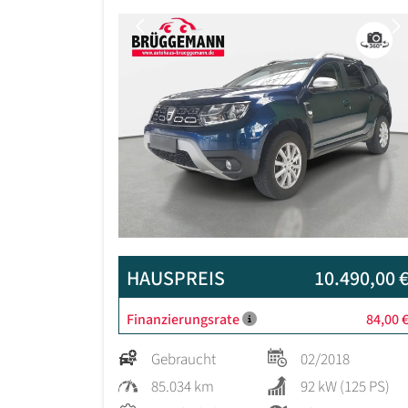
Previous
HAUSPREIS
10.490,00 
Finanzierungsrate
84,00 
Gebraucht
02/2018
85.034 km
92 kW (125 PS)