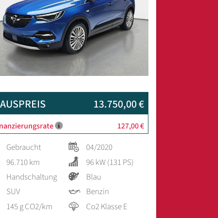
AUSPREIS
13.750,00 €
inanzierungsrate
127,00 €
Gebraucht
04/2020
96.710 km
96 kW (131 PS)
Handschaltung
Blau
SUV
Benzin
145 g CO2/km
Co2 Klasse E