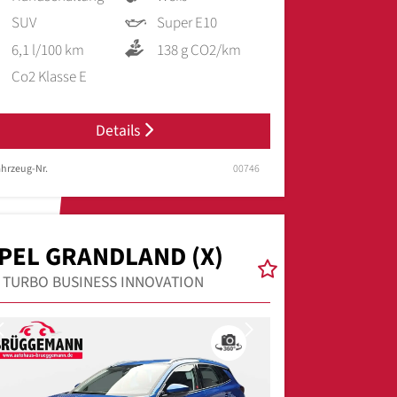
SUV
Super E10
6,1 l/100 km
138 g CO2/km
Co2 Klasse E
Details
hrzeug-Nr.
00746
PEL GRANDLAND (X)
2 TURBO BUSINESS INNOVATION
Previous
Next