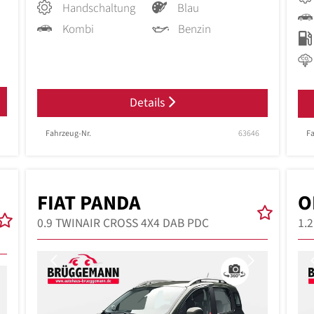
Handschaltung
Blau
Kombi
Benzin
Details
Fahrzeug-Nr.
63646
Fa
FIAT PANDA
O
0.9 TWINAIR CROSS 4X4 DAB PDC
1.
Previous
Next
Next