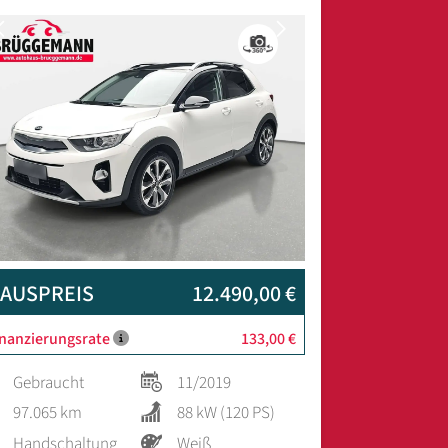
Previous
Next
AUSPREIS
12.490,00 €
inanzierungsrate
133,00 €
Gebraucht
11/2019
97.065 km
88 kW (120 PS)
Handschaltung
Weiß