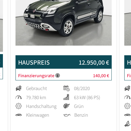
€
HAUSPREIS
12.950,00 €
H
€
Finanzierungsrate
140,00 €
F
Gebraucht
08/2020
79.780 km
63 kW (86 PS)
Handschaltung
Grün
Kleinwagen
Benzin