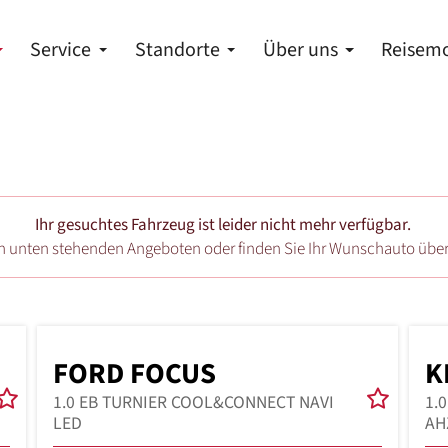
Service
Standorte
Über uns
Reisemo
Ihr gesuchtes Fahrzeug ist leider nicht mehr verfügbar.
en unten stehenden Angeboten oder finden Sie Ihr Wunschauto übe
FORD FOCUS
K
1.0 EB TURNIER COOL&CONNECT NAVI
1.
LED
AH