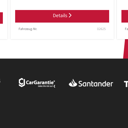
Details
Fahrzeug-Nr.
02625
Fa