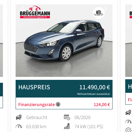
Next
Previous
Next
H
HAUSPREIS
11.490,00 €
€
Mehrwertsteuer ausweisbar
F
€
Finanzierungsrate
124,00 €
Gebraucht
06/2020
63.030 km
74 kW (101 PS)