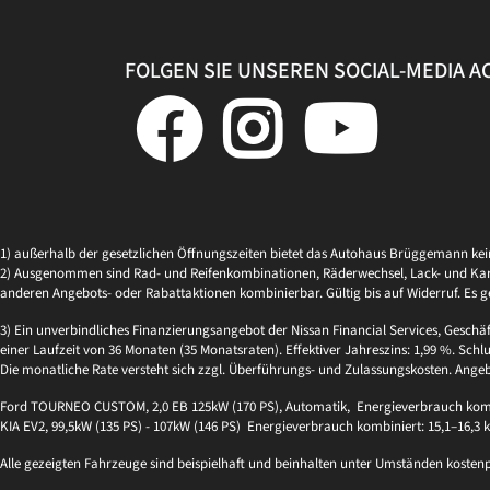
FOLGEN SIE UNSEREN SOCIAL-MEDIA 
1) außerhalb der gesetzlichen Öffnungszeiten bietet das Autohaus Brüggemann ke
2) Ausgenommen sind Rad- und Reifenkombinationen, Räderwechsel, Lack- und Kaross
anderen Angebots- oder Rabattaktionen kombinierbar. Gültig bis auf Widerruf. Es g
3) Ein unverbindliches Finanzierungsangebot der Nissan Financial Services, Geschä
einer Laufzeit von 36 Monaten (35 Monatsraten). Effektiver Jahreszins: 1,99 %. Schlu
Die monatliche Rate versteht sich zzgl. Überführungs- und Zulassungskosten. Ange
Ford TOURNEO CUSTOM, 2,0 EB 125kW (170 PS), Automatik, Energieverbrauch kombi
KIA EV2, 99,5kW (135 PS) - 107kW (146 PS) Energieverbrauch kombiniert: 15,1–16,3
Alle gezeigten Fahrzeuge sind beispielhaft und beinhalten unter Umständen kosten