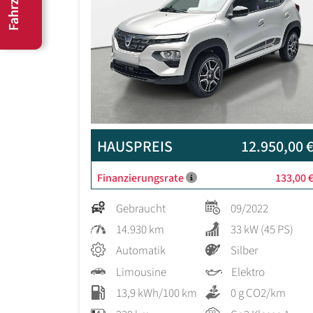
HAUSPREIS
12.950,00 
Finanzierungsrate
133,00 
Gebraucht
09/2022
14.930 km
33 kW (45 PS)
Automatik
Silber
Limousine
Elektro
13,9 kWh/100 km
0 g CO2/km