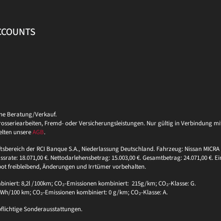
ACCOUNTS
ine Beratung/Verkauf.
eriearbeiten, Fremd- oder Versicherungsleistungen. Nur gültig in Verbindung mit 
elten unsere
AGB
.
ftsbereich der RCI Banque S.A., Niederlassung Deutschland. Fahrzeug: Nissan MICRA 
ssrate: 18.071,00 €. Nettodarlehensbetrag: 15.003,00 €. Gesamtbetrag: 24.071,00 €. Ei
bot freibleibend, Änderungen und Irrtümer vorbehalten.
niert: 8,2l /100km; CO₂-Emissionen kombiniert: 215g/km; CO₂-Klasse: G.
 kWh/100 km; CO₂-Emissionen kombiniert: 0 g/km; CO₂-Klasse: A.
pflichtige Sonderausstattungen.