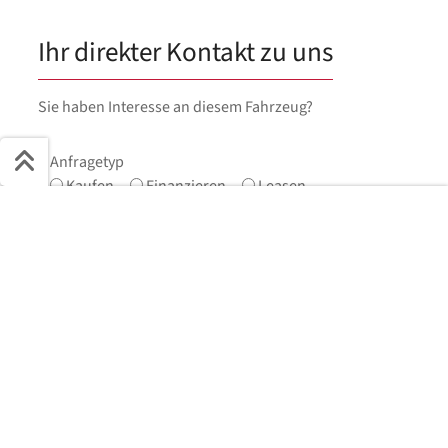
Ihr direkter Kontakt zu uns
Sie haben Interesse an diesem Fahrzeug?
Anfragetyp
Kaufen
Finanzieren
Leasen
Schnell ans Ziel
Vorname
*
Start + Bilder
Ausstattung
Details
Beschreibung
Jetzt anfragen
Nachname
*
E-Mail
*
Telefonnummer