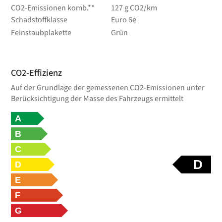
CO2-Emissionen komb.**
127 g CO2/km
Schadstoffklasse
Euro 6e
Feinstaubplakette
Grün
CO2-Effizienz
Auf der Grundlage der gemessenen CO2-Emissionen unter
Berücksichtigung der Masse des Fahrzeugs ermittelt
A
B
C
D
D
E
F
G