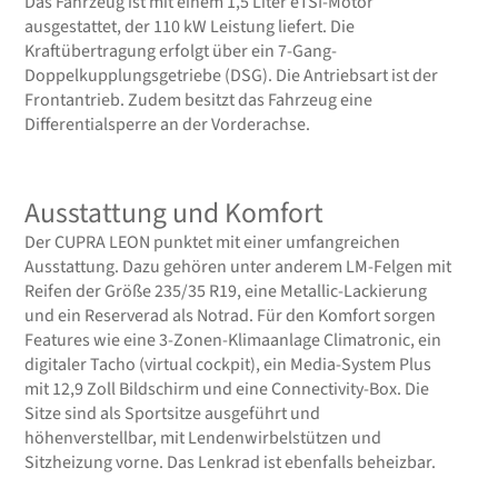
Das Fahrzeug ist mit einem 1,5 Liter eTSI-Motor
ausgestattet, der 110 kW Leistung liefert. Die
Kraftübertragung erfolgt über ein 7-Gang-
Doppelkupplungsgetriebe (DSG). Die Antriebsart ist der
Frontantrieb. Zudem besitzt das Fahrzeug eine
Differentialsperre an der Vorderachse.
Ausstattung und Komfort
Der CUPRA LEON punktet mit einer umfangreichen
Ausstattung. Dazu gehören unter anderem LM-Felgen mit
Reifen der Größe 235/35 R19, eine Metallic-Lackierung
und ein Reserverad als Notrad. Für den Komfort sorgen
Features wie eine 3-Zonen-Klimaanlage Climatronic, ein
digitaler Tacho (virtual cockpit), ein Media-System Plus
mit 12,9 Zoll Bildschirm und eine Connectivity-Box. Die
Sitze sind als Sportsitze ausgeführt und
höhenverstellbar, mit Lendenwirbelstützen und
Sitzheizung vorne. Das Lenkrad ist ebenfalls beheizbar.