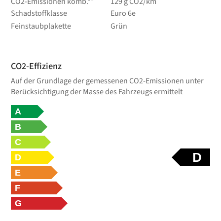
CO2-Emissionen komb.**
129 g CO2/km
Schadstoffklasse
Euro 6e
Feinstaubplakette
Grün
CO2-Effizienz
Auf der Grundlage der gemessenen CO2-Emissionen unter
Berücksichtigung der Masse des Fahrzeugs ermittelt
A
B
C
D
D
E
F
G