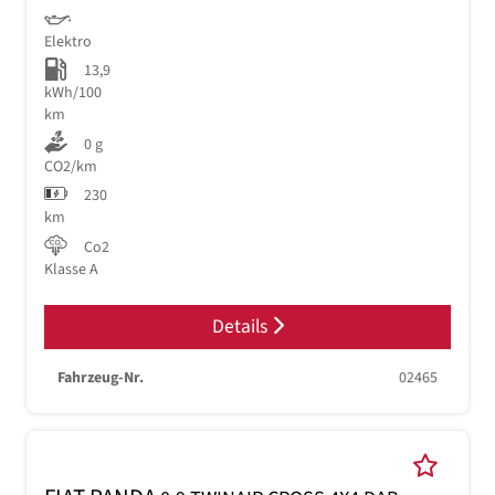
Elektro
13,9
kWh/100
km
0 g
CO2/km
230
km
Co2
Klasse A
Details
Fahrzeug-Nr.
02465