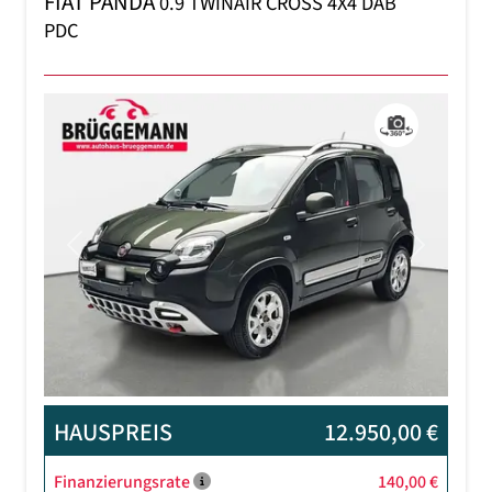
FIAT PANDA
0.9 TWINAIR CROSS 4X4 DAB
PDC
Previous
Next
HAUSPREIS
12.950,00 €
Finanzierungsrate
140,00 €