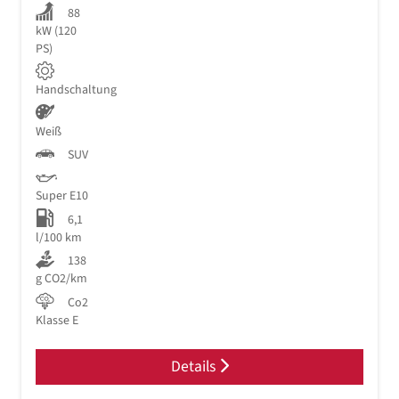
88
kW (120
PS)
Handschaltung
Weiß
SUV
Super E10
6,1
l/100 km
138
g CO2/km
Co2
Klasse E
Details