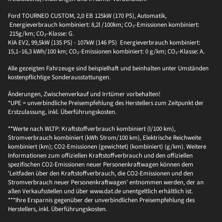
Ford TOURNEO CUSTOM, 2,0 EB 125kW (170 PS), Automatik,
Energieverbrauch kombiniert: 8,2l /100km; CO₂-Emissionen kombiniert:
215g/km; CO₂-Klasse: G.
KIA EV2, 99,5kW (135 PS) - 107kW (146 PS) Energieverbrauch kombiniert:
15,1–16,3 kWh/100 km; CO₂-Emissionen kombiniert: 0 g/km; CO₂-Klasse: A.
Alle gezeigten Fahrzeuge sind beispielhaft und beinhalten unter Umständen
kostenpflichtige Sonderausstattungen.
Änderungen, Zwischenverkauf und Irrtümer vorbehalten!
*UPE = unverbindliche Preisempfehlung des Herstellers zum Zeitpunkt der
Erstzulassung, inkl. Überführungskosten.
**Werte nach WLTP: Kraftstoffverbrauch kombiniert (l/100 km),
Stromverbrauch kombiniert (kWh Strom/100 km), Elektrische Reichweite
kombiniert (km); CO2-Emissionen (gewichtet) (kombiniert) (g/km). Weitere
Informationen zum offiziellen Kraftstoffverbrauch und den offiziellen
spezifischen CO2-Emissionen neuer Personenkraftwagen können dem
'Leitfaden über den Kraftstoffverbrauch, die CO2-Emissionen und den
Stromverbrauch neuer Personenkraftwagen' entnommen werden, der an
allen Verkaufsstellen und über www.dat.de unentgeltlich erhältlich ist.
***Ihre Ersparnis gegenüber der unverbindlichen Preisempfehlung des
Herstellers, inkl. Überführungskosten.