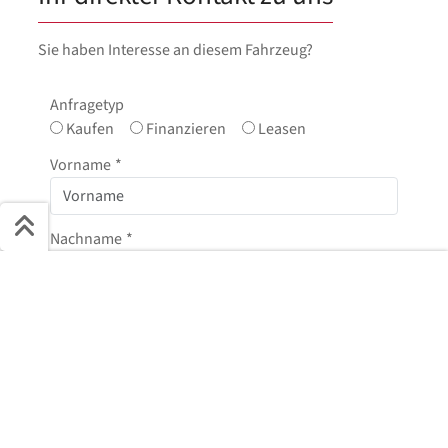
Sie haben Interesse an diesem Fahrzeug?
Anfragetyp
Kaufen
Finanzieren
Leasen
Vorname
*
Nachname
*
Schnell ans Ziel
E-Mail
*
Start + Bilder
Ausstattung
Details
Beschreibung
Jetzt anfragen
Telefonnummer