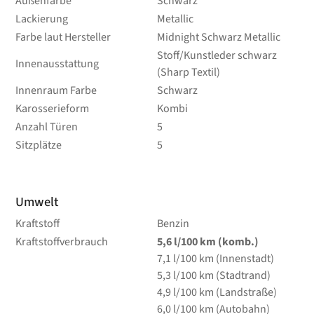
Außenfarbe
Schwarz
Lackierung
Metallic
Farbe laut Hersteller
Midnight Schwarz Metallic
Stoff/Kunstleder schwarz
Innenausstattung
(Sharp Textil)
Innenraum Farbe
Schwarz
Karosserieform
Kombi
Anzahl Türen
5
Sitzplätze
5
Umwelt
Kraftstoff
Benzin
Kraftstoffverbrauch
5,6
l/100 km
(komb.)
7,1
l/100 km
(Innenstadt)
5,3
l/100 km
(Stadtrand)
4,9
l/100 km
(Landstraße)
6,0
l/100 km
(Autobahn)