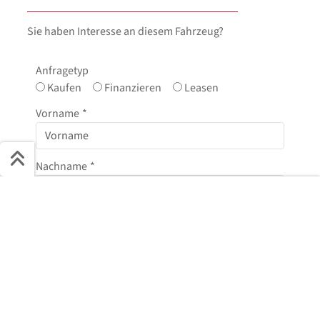
Sie haben Interesse an diesem Fahrzeug?
Anfragetyp
Kaufen
Finanzieren
Leasen
Vorname
*
Nachname
*
Schnell ans Ziel
E-Mail
*
Start + Bilder
Ausstattung
Details
Beschreibung
Jetzt anfragen
Telefonnummer