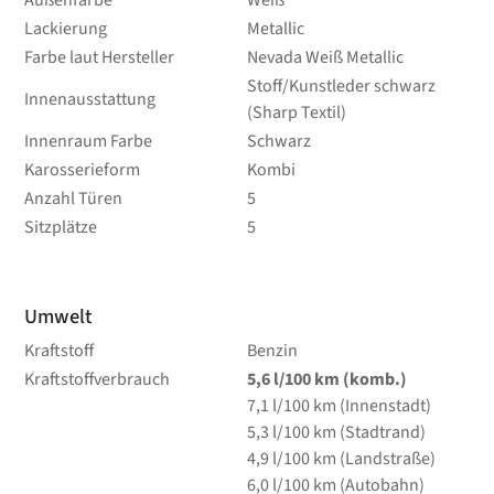
Außenfarbe
Weiß
Lackierung
Metallic
Farbe laut Hersteller
Nevada Weiß Metallic
Stoff/Kunstleder schwarz
Innenausstattung
(Sharp Textil)
Innenraum Farbe
Schwarz
Karosserieform
Kombi
Anzahl Türen
5
Sitzplätze
5
Umwelt
Kraftstoff
Benzin
Kraftstoffverbrauch
5,6
l/100 km
(komb.)
7,1
l/100 km
(Innenstadt)
5,3
l/100 km
(Stadtrand)
4,9
l/100 km
(Landstraße)
6,0
l/100 km
(Autobahn)