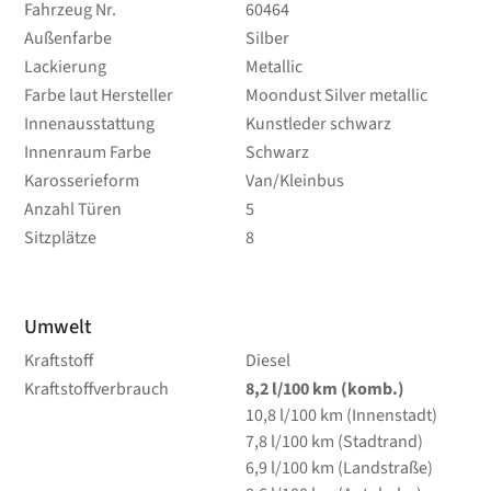
Fahrzeug Nr.
60464
Außenfarbe
Silber
Lackierung
Metallic
Farbe laut Hersteller
Moondust Silver metallic
Innenausstattung
Kunstleder schwarz
Innenraum Farbe
Schwarz
Karosserieform
Van/Kleinbus
Anzahl Türen
5
Sitzplätze
8
Umwelt
Kraftstoff
Diesel
Kraftstoffverbrauch
8,2
l/100 km
(komb.)
10,8
l/100 km
(Innenstadt)
7,8
l/100 km
(Stadtrand)
6,9
l/100 km
(Landstraße)