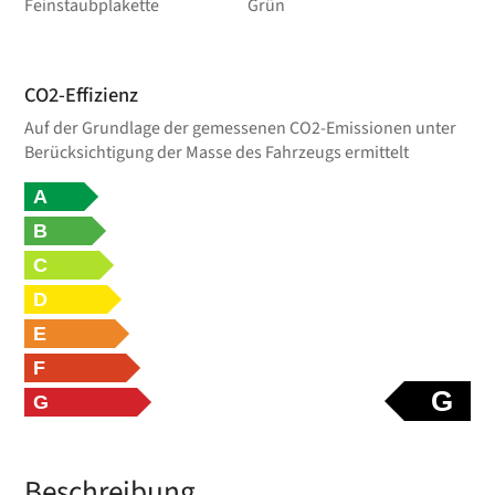
Feinstaubplakette
Grün
CO2-Effizienz
Auf der Grundlage der gemessenen CO2-Emissionen unter
Berücksichtigung der Masse des Fahrzeugs ermittelt
A
B
C
D
E
F
G
G
Beschreibung