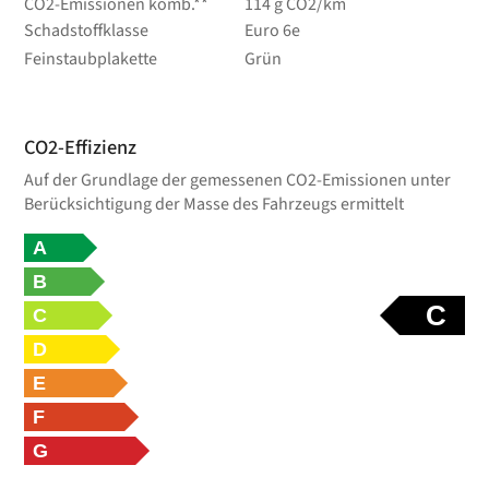
CO2-Emissionen komb.**
114 g CO2/km
Schadstoffklasse
Euro 6e
Feinstaubplakette
Grün
CO2-Effizienz
Auf der Grundlage der gemessenen CO2-Emissionen unter
Berücksichtigung der Masse des Fahrzeugs ermittelt
A
B
C
C
D
E
F
G