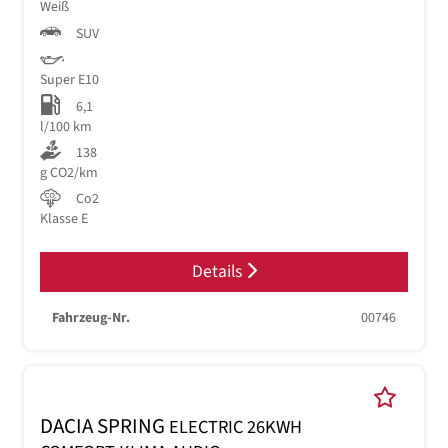
Weiß
SUV
Super E10
6,1
l/100 km
138
g CO2/km
Co2
Klasse E
Details
Fahrzeug-Nr.
00746
DACIA SPRING
ELECTRIC 26KWH