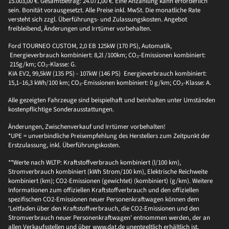
15.003,00 €. Gesamtbetrag: 24.071,00 €. Eine Anzahlung kann erforderlich
sein. Bonität vorausgesetzt. Alle Preise inkl. MwSt. Die monatliche Rate
versteht sich zzgl. Überführungs- und Zulassungskosten. Angebot
freibleibend, Änderungen und Irrtümer vorbehalten.
Ford TOURNEO CUSTOM, 2,0 EB 125kW (170 PS), Automatik,
Energieverbrauch kombiniert: 8,2l /100km; CO₂-Emissionen kombiniert:
215g/km; CO₂-Klasse: G.
KIA EV2, 99,5kW (135 PS) - 107kW (146 PS) Energieverbrauch kombiniert:
15,1–16,3 kWh/100 km; CO₂-Emissionen kombiniert: 0 g/km; CO₂-Klasse: A.
Alle gezeigten Fahrzeuge sind beispielhaft und beinhalten unter Umständen
kostenpflichtige Sonderausstattungen.
Änderungen, Zwischenverkauf und Irrtümer vorbehalten!
*UPE = unverbindliche Preisempfehlung des Herstellers zum Zeitpunkt der
Erstzulassung, inkl. Überführungskosten.
**Werte nach WLTP: Kraftstoffverbrauch kombiniert (l/100 km),
Stromverbrauch kombiniert (kWh Strom/100 km), Elektrische Reichweite
kombiniert (km); CO2-Emissionen (gewichtet) (kombiniert) (g/km). Weitere
Informationen zum offiziellen Kraftstoffverbrauch und den offiziellen
spezifischen CO2-Emissionen neuer Personenkraftwagen können dem
'Leitfaden über den Kraftstoffverbrauch, die CO2-Emissionen und den
Stromverbrauch neuer Personenkraftwagen' entnommen werden, der an
allen Verkaufsstellen und über www.dat.de unentgeltlich erhältlich ist.