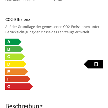
Feinstaubplakette
Grün
CO2-Effizienz
Auf der Grundlage der gemessenen CO2-Emissionen unter
Berücksichtigung der Masse des Fahrzeugs ermittelt
A
B
C
D
D
E
F
G
Beschreibung