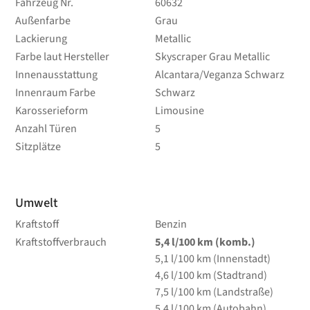
Fahrzeug Nr.
60632
Außenfarbe
Grau
Lackierung
Metallic
Farbe laut Hersteller
Skyscraper Grau Metallic
Innenausstattung
Alcantara/Veganza Schwarz
Innenraum Farbe
Schwarz
Karosserieform
Limousine
Anzahl Türen
5
Sitzplätze
5
Umwelt
Kraftstoff
Benzin
Kraftstoffverbrauch
5,4
l/100 km
(komb.)
5,1
l/100 km
(Innenstadt)
4,6
l/100 km
(Stadtrand)
7,5
l/100 km
(Landstraße)
5,4
l/100 km
(Autobahn)