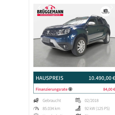
Previous
HAUSPREIS
10.490,00 
Finanzierungsrate
84,00 
Gebraucht
02/2018
85.034 km
92 kW (125 PS)