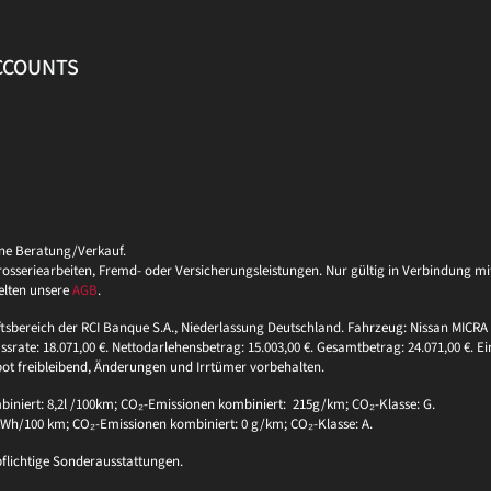
ACCOUNTS
ine Beratung/Verkauf.
eriearbeiten, Fremd- oder Versicherungsleistungen. Nur gültig in Verbindung mit 
elten unsere
AGB
.
ftsbereich der RCI Banque S.A., Niederlassung Deutschland. Fahrzeug: Nissan MICRA 
ssrate: 18.071,00 €. Nettodarlehensbetrag: 15.003,00 €. Gesamtbetrag: 24.071,00 €. Ei
bot freibleibend, Änderungen und Irrtümer vorbehalten.
niert: 8,2l /100km; CO₂-Emissionen kombiniert: 215g/km; CO₂-Klasse: G.
 kWh/100 km; CO₂-Emissionen kombiniert: 0 g/km; CO₂-Klasse: A.
pflichtige Sonderausstattungen.