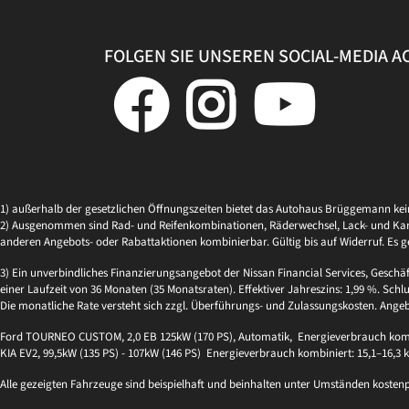
FOLGEN SIE UNSEREN SOCIAL-MEDIA 
1) außerhalb der gesetzlichen Öffnungszeiten bietet das Autohaus Brüggemann ke
2) Ausgenommen sind Rad- und Reifenkombinationen, Räderwechsel, Lack- und Kaross
anderen Angebots- oder Rabattaktionen kombinierbar. Gültig bis auf Widerruf. Es g
3) Ein unverbindliches Finanzierungsangebot der Nissan Financial Services, Geschä
einer Laufzeit von 36 Monaten (35 Monatsraten). Effektiver Jahreszins: 1,99 %. Schlu
Die monatliche Rate versteht sich zzgl. Überführungs- und Zulassungskosten. Ange
Ford TOURNEO CUSTOM, 2,0 EB 125kW (170 PS), Automatik, Energieverbrauch kombi
KIA EV2, 99,5kW (135 PS) - 107kW (146 PS) Energieverbrauch kombiniert: 15,1–16,3
Alle gezeigten Fahrzeuge sind beispielhaft und beinhalten unter Umständen kosten