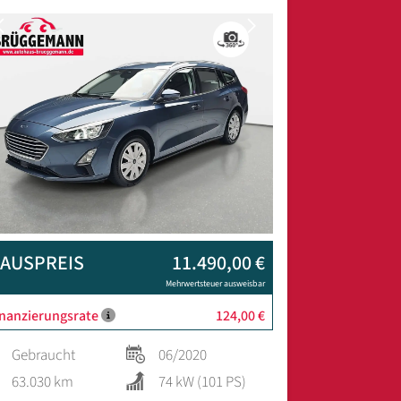
Previous
Next
AUSPREIS
11.490,00 €
Mehrwertsteuer ausweisbar
inanzierungsrate
124,00 €
Gebraucht
06/2020
63.030 km
74 kW (101 PS)