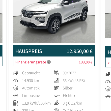
€
HAUSPREIS
12.950,00 €
H
€
Finanzierungsrate
133,00 €
F
Gebraucht
09/2022
14.930 km
33 kW (45 PS)
Automatik
Silber
Limousine
Elektro
13,9 kWh/100 km
0 g CO2/km
230 km
Co2 Klasse A