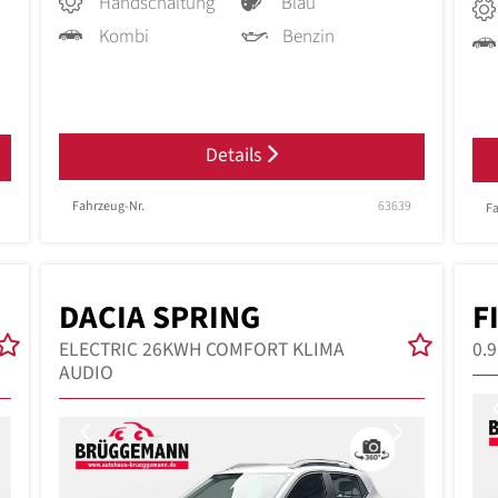
Handschaltung
Blau
Kombi
Benzin
Details
Fahrzeug-Nr.
63639
Fa
DACIA SPRING
F
ELECTRIC 26KWH COMFORT KLIMA
0.
AUDIO
Next
Previous
Next