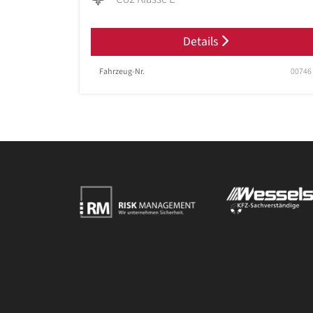
Details
Fahrzeug-Nr.
00746