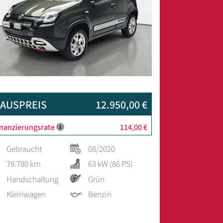
AUSPREIS
12.950,00 €
inanzierungsrate
114,00 €
Gebraucht
08/2020
79.780 km
63 kW (86 PS)
Handschaltung
Grün
Kleinwagen
Benzin