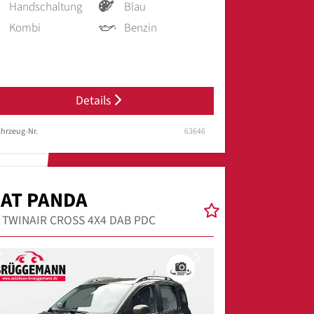
Handschaltung
Blau
Kombi
Benzin
Details
hrzeug-Nr.
63646
IAT PANDA
9 TWINAIR CROSS 4X4 DAB PDC
Previous
Next