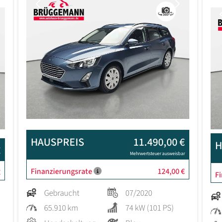
Previous
Next
Next
HAUSPREIS
11.490,00 €
H
€
Mehrwertsteuer ausweisbar
Finanzierungsrate
124,00 €
€
F
Gebraucht
07/2020
65.910 km
74 kW (101 PS)