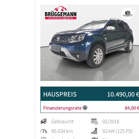
Previous
HAUSPREIS
10.490,00 
Finanzierungsrate
84,00 
Gebraucht
02/2018
85.034 km
92 kW (125 PS)