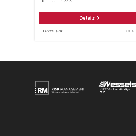
Details
Fahrzeug-Nr.
00746