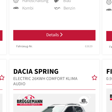
Handschaltung
Blau
Kombi
Benzin
Details
Fahrzeug-Nr.
63639
Fa
DACIA SPRING
F
ELECTRIC 26KWH COMFORT KLIMA
0.
AUDIO
Next
Previous
Next