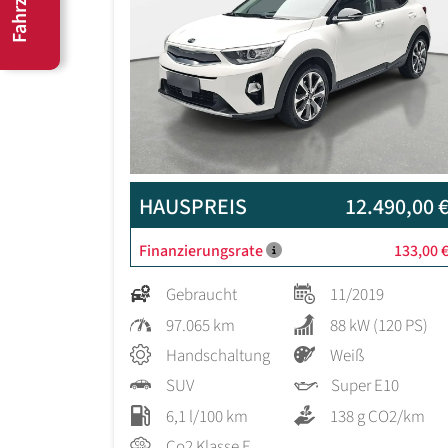
HAUSPREIS
12.490,00 
Finanzierungsrate
133,00 
Gebraucht
11/2019
97.065 km
88 kW (120 PS)
Handschaltung
Weiß
SUV
Super E10
6,1 l/100 km
138 g CO2/km
Co2 Klasse E