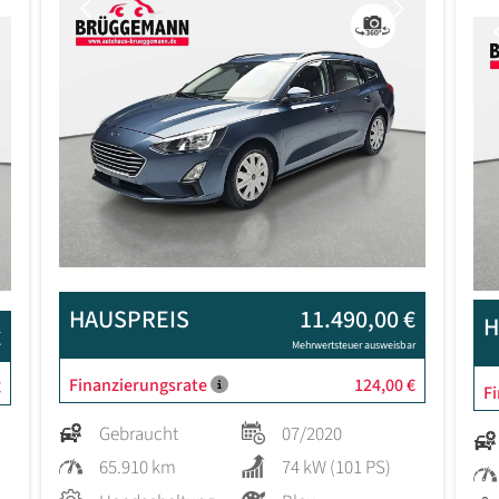
Previous
Next
Next
HAUSPREIS
11.490,00 €
H
€
Mehrwertsteuer ausweisbar
Finanzierungsrate
124,00 €
€
F
Gebraucht
07/2020
65.910 km
74 kW (101 PS)