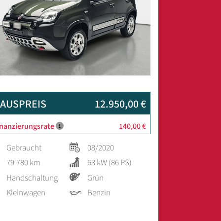
AUSPREIS
12.950,00 €
inanzierungsrate
140,00 €
Gebraucht
08/2020
79.780 km
63 kW (86 PS)
Handschaltung
Grün
Kleinwagen
Benzin