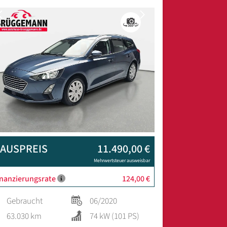
Previous
Next
AUSPREIS
11.490,00 €
Mehrwertsteuer ausweisbar
inanzierungsrate
124,00 €
Gebraucht
06/2020
63.030 km
74 kW (101 PS)