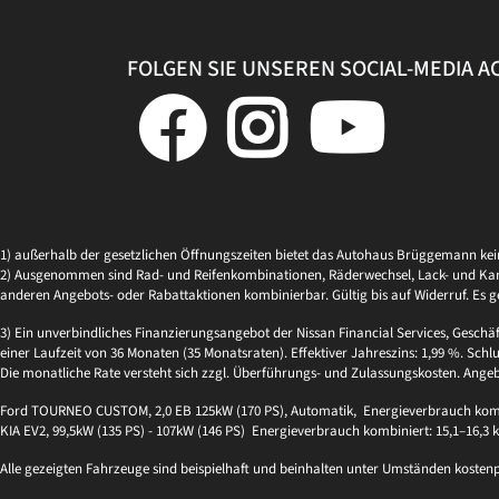
FOLGEN SIE UNSEREN SOCIAL-MEDIA 
1) außerhalb der gesetzlichen Öffnungszeiten bietet das Autohaus Brüggemann ke
2) Ausgenommen sind Rad- und Reifenkombinationen, Räderwechsel, Lack- und Kaross
anderen Angebots- oder Rabattaktionen kombinierbar. Gültig bis auf Widerruf. Es g
3) Ein unverbindliches Finanzierungsangebot der Nissan Financial Services, Geschä
einer Laufzeit von 36 Monaten (35 Monatsraten). Effektiver Jahreszins: 1,99 %. Schlu
Die monatliche Rate versteht sich zzgl. Überführungs- und Zulassungskosten. Ange
Ford TOURNEO CUSTOM, 2,0 EB 125kW (170 PS), Automatik, Energieverbrauch kombi
KIA EV2, 99,5kW (135 PS) - 107kW (146 PS) Energieverbrauch kombiniert: 15,1–16,3
Alle gezeigten Fahrzeuge sind beispielhaft und beinhalten unter Umständen kosten