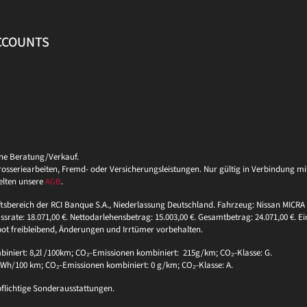
ACCOUNTS
ine Beratung/Verkauf.
eriearbeiten, Fremd- oder Versicherungsleistungen. Nur gültig in Verbindung mit 
elten unsere
AGB
.
ftsbereich der RCI Banque S.A., Niederlassung Deutschland. Fahrzeug: Nissan MICRA 
ssrate: 18.071,00 €. Nettodarlehensbetrag: 15.003,00 €. Gesamtbetrag: 24.071,00 €. Ei
bot freibleibend, Änderungen und Irrtümer vorbehalten.
niert: 8,2l /100km; CO₂-Emissionen kombiniert: 215g/km; CO₂-Klasse: G.
 kWh/100 km; CO₂-Emissionen kombiniert: 0 g/km; CO₂-Klasse: A.
pflichtige Sonderausstattungen.