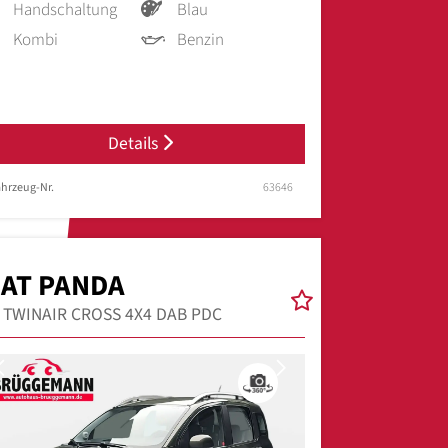
Handschaltung
Blau
Kombi
Benzin
Details
hrzeug-Nr.
63646
IAT PANDA
9 TWINAIR CROSS 4X4 DAB PDC
Previous
Next