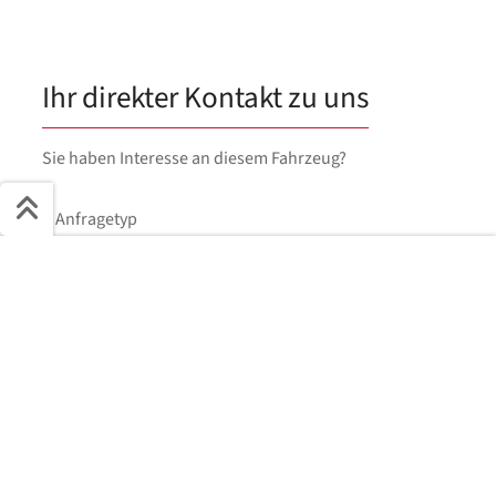
Ihr direkter Kontakt zu uns
Sie haben Interesse an diesem Fahrzeug?
Anfragetyp
Kaufen
Finanzieren
Leasen
Schnell ans Ziel
Vorname
*
Start + Bilder
Ausstattung
Details
Beschreibung
Jetzt anfragen
Nachname
*
E-Mail
*