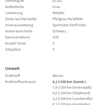
Fahrzeug Nr.
61203
Außenfarbe
Grau
Lackierung
Metallic
Farbe laut Hersteller
Pfeilgrau Perleffekt
Innenausstattung
Sportsitze Stoff Index
Innenraum Farbe
Schwarz
Karosserieform
SUV
Anzahl Türen
5
Sitzplätze
5
Umwelt
Kraftstoff
Benzin
Kraftstoffverbrauch
6,1
l/100 km
(komb.)
7,9
l/100 km
(Innenstadt)
6,0
l/100 km
(Stadtrand)
5,2
l/100 km
(Landstraße)
6,2
l/100 km
(Autobahn)