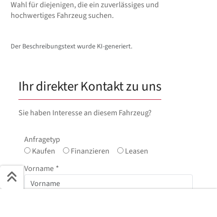
Wahl für diejenigen, die ein zuverlässiges und
hochwertiges Fahrzeug suchen.
Der Beschreibungstext wurde KI-generiert.
Ihr direkter Kontakt zu uns
Sie haben Interesse an diesem Fahrzeug?
Anfragetyp
Kaufen
Finanzieren
Leasen
Vorname
*
Schnell ans Ziel
Nachname
*