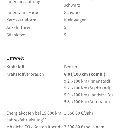
Innenausstattung
schwarz
Innenraum Farbe
Schwarz
Karosserieform
Kleinwagen
Anzahl Türen
5
Sitzplätze
5
Umwelt
Kraftstoff
Benzin
Kraftstoffverbrauch
6,0
l/100 km
(komb.)
9,2
l/100 km
(Innenstadt)
5,7
l/100 km
(Stadtrand)
5,0
l/100 km
(Landstraße)
5,8
l/100 km
(Autobahn)
Energiekosten bei 15.000 km
1.566,00 €/Jahr
Jahresfahrleistung**
Mögliche CO₂-Kosten über die
2.590,80 € (bei einem