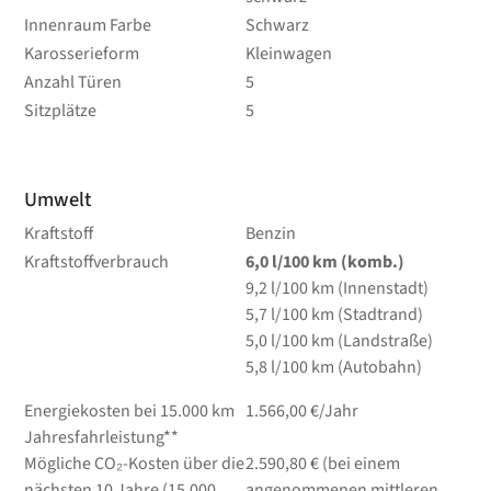
Innenraum Farbe
Schwarz
Karosserieform
Kleinwagen
Anzahl Türen
5
Sitzplätze
5
Umwelt
Kraftstoff
Benzin
Kraftstoffverbrauch
6,0
l/100 km
(komb.)
9,2
l/100 km
(Innenstadt)
5,7
l/100 km
(Stadtrand)
5,0
l/100 km
(Landstraße)
5,8
l/100 km
(Autobahn)
Energiekosten bei 15.000 km
1.566,00 €/Jahr
Jahresfahrleistung**
Mögliche CO₂-Kosten über die
2.590,80 € (bei einem
nächsten 10 Jahre (15.000
angenommenen mittleren