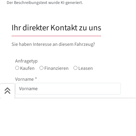
Der Beschreibungstext wurde KI-generiert.
Ihr direkter Kontakt zu uns
Sie haben Interesse an diesem Fahrzeug?
Anfragetyp
Kaufen
Finanzieren
Leasen
Vorname
*
Nachname
*
Schnell ans Ziel
Start + Bilder
Ausstattung
Details
Beschreibung
E-Mail
*
Jetzt anfragen